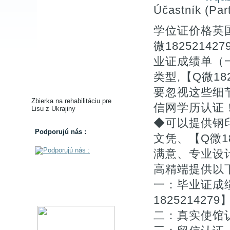
Účastník (Part
学位证价格英
微182521
业证成绩单（
类型,【Q微18
要忽视这些细
Zbierka na rehabilitáciu pre
信网学历认
Lisu z Ukrajiny
◆可以提供钢
Podporujú nás :
文凭、【Q微1
满意、专业设
高精端提供以
一：毕业证成
1825214
二：真实使馆