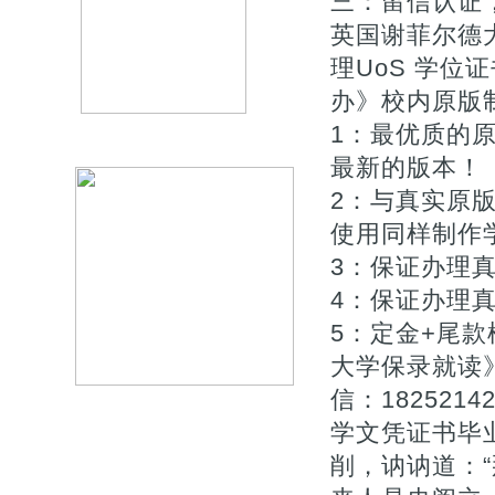
三：留信认证
英国谢菲尔德大
理UoS 学
办》校内原版
1：最优质的原
最新的版本！
2：与真实原版
使用同样制作
3：保证办理
4：保证办理真
5：定金+尾
大学保录就读
信：18252
学文凭证书毕业
削，讷讷道：