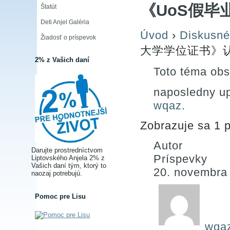
《UoS假毕
Štatút
Deti Anjel Galéria
Úvod
›
Diskusné
Žiadosť o príspevok
大学学位证书》认
2% z Vašich daní
Toto téma obs
naposledny u
wqaz
.
Zobrazuje sa 1 p
Autor
Darujte prostredníctvom
Príspevky
Liptovského Anjela 2% z
Vašich daní tým, ktorý to
20. novembra
naozaj potrebujú.
Pomoc pre Lisu
wqa