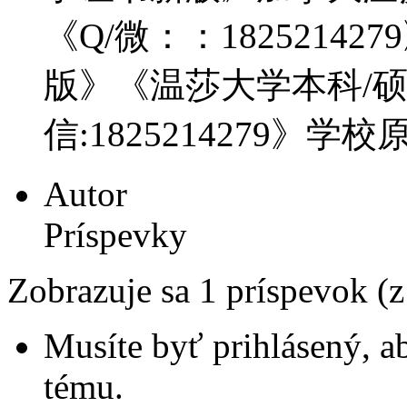
《Q/微：：182521427
版》《温莎大学本科/
信:1825214279》学
Autor
Príspevky
Zobrazuje sa 1 príspevok (
Musíte byť prihlásený, a
tému.