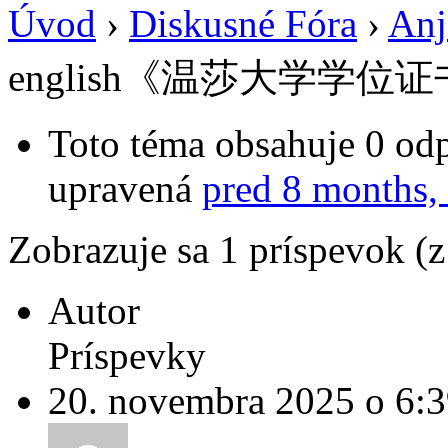
Úvod
›
Diskusné Fóra
›
Anj
english《温莎大学学位
Toto téma obsahuje 0 odp
upravená
pred 8 months,
Zobrazuje sa 1 príspevok (
Autor
Príspevky
20. novembra 2025 o 6: