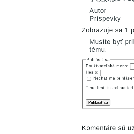
Autor
Príspevky
Zobrazuje sa 1 p
Musíte byť pr
tému.
Prihlásiť sa
Používateľské meno:
Heslo:
Nechať ma prihláse
Time limit is exhauste
Prihlásiť sa
Komentáre sú uz