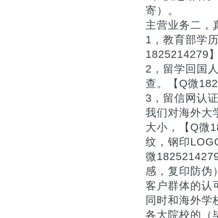
寄）。
主营业务二，真
1，教育部学
1825214279
2，留学回国
查。【Q微1825
3，留信网认
我们对海外大
大小，【Q微1
纹，钢印LOG
微182521
感，复印防伪
客户群体的认
同时和海外学
各大院校的（毕