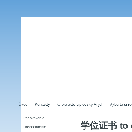
Úvod
Kontakty
O projekte Liptovský Anjel
Vyberte si ro
Poďakovanie
学位证书 to
Hospodárenie