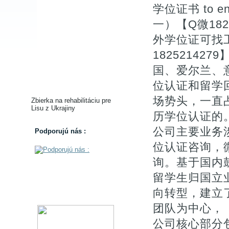
学位证书 to 
一）【Q微18
外学位证可找
1825214
国、爱尔兰、
位认证和留学
场势头，一直
Zbierka na rehabilitáciu pre
Lisu z Ukrajiny
历学位认证的。【
公司主要业务涉
Podporujú nás :
位认证咨询，微
询。基于国内
留学生归国立
向转型，建立
团队为中心，【Q
公司核心部分