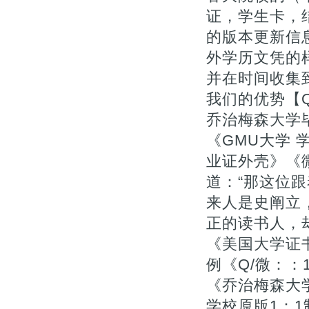
证，学生卡，
的版本更新信息
外学历文凭的
并在时间收集
我们的优势【Q
乔治梅森大学毕
《GMU大学
业证外壳》《微
道：“那这位
来人是史阐立
正的读书人，
《美国大学证
例《Q/微：：
《乔治梅森大学
学校原版1：1