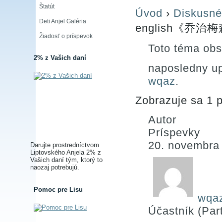
Štatút
Úvod
›
Diskusné
Deti Anjel Galéria
english《乔
Žiadosť o príspevok
Toto téma obs
2% z Vašich daní
naposledny u
wqaz
.
Zobrazuje sa 1 p
Autor
Príspevky
20. novembra
Darujte prostredníctvom
Liptovského Anjela 2% z
Vašich daní tým, ktorý to
naozaj potrebujú.
Pomoc pre Lisu
wqa
Účastník (Part