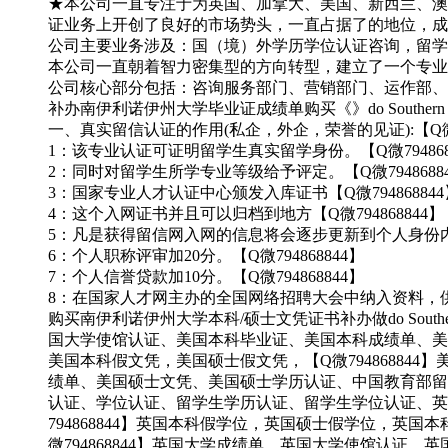
★本公司一直专注于为英国、加拿大、美国、新西兰、澳洲
证业务上开创了良好的市场势头，一直占据了的地位，成为无
公司主要业务涉及：国（境）外学历学位认证咨询，留学归
本公司一直朝着智力密集型的方向转型，建立了一个专业
公司核心部分包括：咨询服务部门、营销部门、运作部、顾问团
补办南伊利诺伊州大学毕业证成绩单购买《》do Southern Illinoi
一、真实留信认证的作用(私企，外企，荣誉的见证):【Q微79
1：该专业认证可证明留学生真实留学身份。【Q微794868
2：同时对留学生所学专业等级给予评定。【Q微7948688
3：国家专业人才认证中心颁发入库证书【Q微794868844
4：这个入网证书并且可以归档到地方【Q微794868844】
5：凡是获得留信网入网的信息将会逐步更新到个人身份内，
6：个人职称评审加20分。【Q微794868844】
7：个人信誉贷款加10分。【Q微794868844】
8：在国家人才网主办的全国网络招聘大会中纳入资料，供国家5
购买南伊利诺伊州大学本科/硕士文凭证书补办做do Southern I
国大学使馆认证、美国本科毕业证、美国本科成绩单、美
美国本科假文凭，美国硕士假文凭，【Q微7948688
绩单、美国硕士文凭、美国硕士学历认证、中国教育部留学
认证、学位认证、留学生学历认证、留学生学位认证、英
794868844】英国本科假学位，英国硕士假学位，
微794868844】英国大学成绩单、英国大学使馆认证