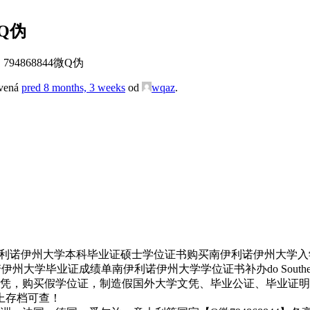
微Q伪
4868844微Q伪
avená
pred 8 months, 3 weeks
od
wqaz
.
大学本科毕业证硕士学位证书购买南伊利诺伊州大学入学offer录取通知书do S
业证成绩单南伊利诺伊州大学学位证书补办do Southern Illinois Un
凭，购买假学位证，制造假国外大学文凭、毕业公证、毕业证明书、
网上存档可查！