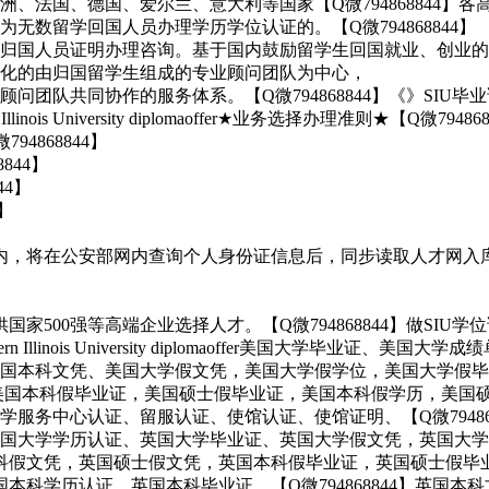
、法国、德国、爱尔兰、意大利等国家【Q微794868844】
数留学回国人员办理学历学位认证的。【Q微794868844】
国人员证明办理咨询。基于国内鼓励留学生回国就业、创业的政策，
化的由归国留学生组成的专业顾问团队为中心，
队共同协作的服务体系。【Q微794868844】《》SIU毕业证
s University diplomaoffer★业务选择办理准则★【Q微794868
4868844】
844】
44】
】
将在公安部网内查询个人身份证信息后，同步读取人才网入库信息。
00强等高端企业选择人才。【Q微794868844】做SIU学位证
llinois University diplomaoffer美国大学毕业证、
国本科文凭、美国大学假文凭，美国大学假学位，美国大学假毕
44】美国本科假毕业证，美国硕士假毕业证，美国本科假学历，美
服务中心认证、留服认证、使馆认证、使馆证明、【Q微79486
国大学学历认证、英国大学毕业证、英国大学假文凭，英国大学
英国本科假文凭，英国硕士假文凭，英国本科假毕业证，英国硕士假
、英国本科学历认证、英国本科毕业证、【Q微794868844】英