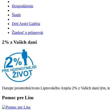
Hospodárenie
Štatút
Deti Anjel Galéria
Žiadosť o príspevok
2% z Vašich daní
Darujte prostredníctvom Liptovského Anjela 2% z Vašich daní tým, kt
Pomoc pre Lisu