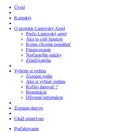
Úvod
Kontakty
O projekte Liptovský Anjel
Prečo Liptovský anjel
Ako to celé funguje
Komu chceme pomáhať
Financovanie
Najčastejšie otázky
Zriaďovatelia
Vyberte si rodinu
Zoznam rodín
Ako si vybrať rodinu
Koľko darovať ?
Registrácia
Dôverné informácie
Zoznam darcov
Ukáž priateľom
Poďakovanie