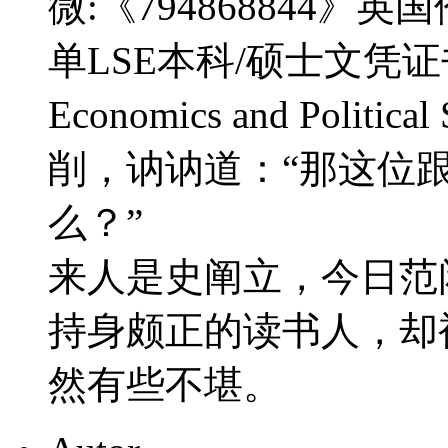
微:《794868844
单LSE本科/硕士文凭证书补办
Economics and Politic
削，讷讷道：“那这位
么？”
来人是史阐立，今日范
持身颇正的读书人，却
然有些不堪。