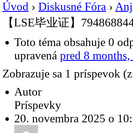
Úvod
›
Diskusné Fóra
›
Anj
【LSE毕业证】79486884
Toto téma obsahuje 0 odp
upravená
pred 8 months,
Zobrazuje sa 1 príspevok (
Autor
Príspevky
20. novembra 2025 o 10