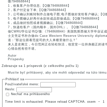
微794868844】
1，收集客户办理信息;【Q微794868844】
2，客户付定金下单;【Q微794868844】
3，公司确认到账转制作点做电子图;电子图做好发给客户确认;【Q微79
5，电子图确认好再付余款转成品部做成品;【Q微794868844】
6，成品做好拍照或者视频确认;【Q微794868844】
7，快递给客户（国内顺丰，国外DHL）。【Q微794868844】
做CWRU学位证书Q/微:《794868844》美国凯斯西储大学毕业
士文凭证书补办做do Case Western Reserve University dip
道：“那这位跟着范提司的大人来楼里做什么？”
来人是史阐立，今日范闲正在轻松快活，他堂堂一位持身颇正的读
心情自然有些不堪。
Autor
Príspevky
Zobrazuje sa 1 príspevok (z celkového počtu 1)
Musíte byť prihlásený, aby ste mohli odpovedať na túto tému
Prihlásiť sa
Používateľské meno:
Heslo:
Nechať ma prihláseného
Time limit is exhausted. Please reload CAPTCHA.
osem
−
1