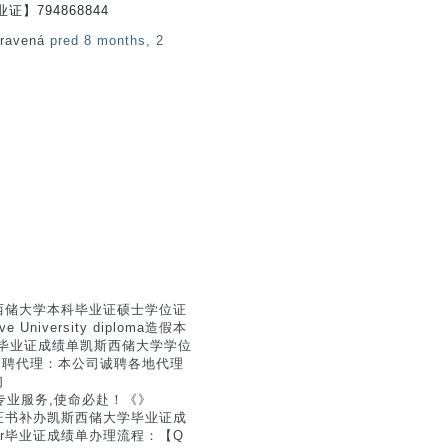
】794868844
pravená
pred 8 months, 2
斯西储大学本科毕业证硕士学位证
University diploma造假本
大学毕业证成绩单凯斯西储大学学位
aoffer◆招聘代理：本公司诚聘各地代理
们
专业服务,使命必赴！《》
凭证书补办凯斯西储大学毕业证成
omaoffer毕业证成绩单办理流程：【Q