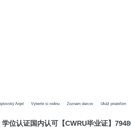
iptovský Anjel
Vyberte si rodinu
Zoznam darcov
Ukáž priateľom
学位认证国内认可【CWRU毕业证】79486