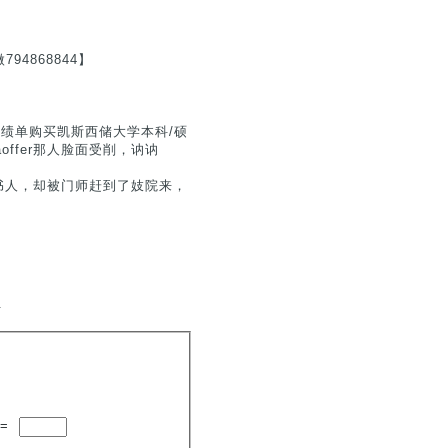
4868844】
证成绩单购买凯斯西储大学本科/硕
lomaoffer那人脸面受削，讷讷
书人，却被门师赶到了妓院来，
.
=