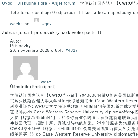
Úvod
›
Diskusné Fóra
›
Anjel forum
›
学位认证国内认可【CWRU毕业证
Toto téma obsahuje 0 odpovedí, 1 hlas, a bola naposledny u
weeks
od
wqaz
.
Zobrazuje sa 1 príspevok (z celkového počtu 1)
Autor
Príspevky
20. novembra 2025 o 8:47
#4817
wqaz
Účastník (Participant)
学位认证国内认可【CWRU毕业证】794868844微Q伪造美国凯
书购买凯斯西储大学入学offer录取通知书do Case Western Reserve 
科毕业证办CWRU大学文凭证书Q微:794868844美国凯斯西储
证书补办do Case Western Reserve University diplom
人员【Q微794868844】，如果你有业余时间，有兴趣就请联系我
◆校园代理，报酬丰厚。真诚期待您的加盟。24小时服务为您服务
CWRU毕业证书《Q微：794868844》伪造美国凯斯西储大学文
绩单购买《》do Case Western Reserve University dipl