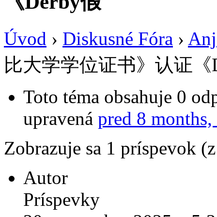
《Derby假
Úvod
›
Diskusné Fóra
›
Anj
比大学学位证书》认证《De
Toto téma obsahuje 0 odp
upravená
pred 8 months,
Zobrazuje sa 1 príspevok (
Autor
Príspevky