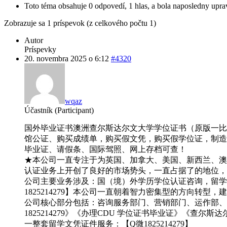
Toto téma obsahuje 0 odpovedí, 1 hlas, a bola naposledny upr
Zobrazuje sa 1 príspevok (z celkového počtu 1)
Autor
Príspevky
20. novembra 2025 o 6:12
#4320
wqaz
Účastník (Participant)
国外毕业证书澳洲查尔斯达尔文大学学位证书（原版一比一）【Q
馆公证、购买成绩单，购买假文凭，购买假学位证，制造假国
毕业证、请假条、国际驾照、网上存档可查！
★本公司一直专注于为英国、加拿大、美国、新西兰、澳洲
认证业务上开创了良好的市场势头，一直占据了的地位，成为
公司主要业务涉及：国（境）外学历学位认证咨询，留学
1825214279】本公司一直朝着智力密集型的方向转
公司核心部分包括：咨询服务部门、营销部门、运作部、顾
1825214279》《办理CDU 学位证书毕业证》《查尔
一整套留学文凭证件服务：【Q微1825214279】