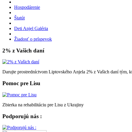
Hospodárenie
Štatút
Deti Anjel Galéria
Žiadosť o príspevok
2% z Vašich daní
Darujte prostredníctvom Liptovského Anjela 2% z Vašich daní tým, kt
Pomoc pre Lisu
Zbierka na rehabilitáciu pre Lisu z Ukrajiny
Podporujú nás :