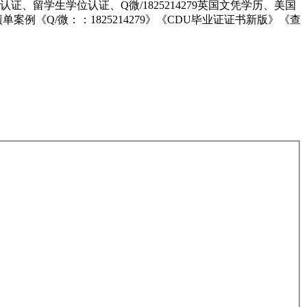
证、留学生学位认证、Q微/1825214279英国文凭学历、美国
《Q/微：：1825214279》《CDU毕业证证书新版》《查