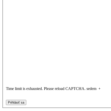
Time limit is exhausted. Please reload CAPTCHA.
sedem
+
Prihlásiť sa