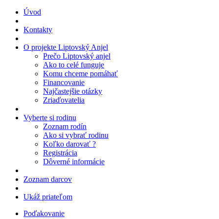
Úvod
Kontakty
O projekte Liptovský Anjel
Prečo Liptovský anjel
Ako to celé funguje
Komu chceme pomáhať
Financovanie
Najčastejšie otázky
Zriaďovatelia
Vyberte si rodinu
Zoznam rodín
Ako si vybrať rodinu
Koľko darovať ?
Registrácia
Dôverné informácie
Zoznam darcov
Ukáž priateľom
Poďakovanie