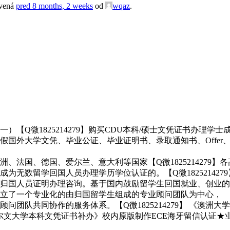
avená
pred 8 months, 2 weeks
od
wqaz
.
微1825214279】购买CDU本科/硕士文凭证书办理学士成绩
外大学文凭、毕业公证、毕业证明书、录取通知书、Offer、在读
、法国、德国、爱尔兰、意大利等国家【Q微1825214279
无数留学回国人员办理学历学位认证的。【Q微1825214279
归国人员证明办理咨询。基于国内鼓励留学生回国就业、创业的
型，建立了一个专业化的由归国留学生组成的专业顾问团队为中心，
问团队共同协作的服务体系。【Q微1825214279】 《澳洲
斯达尔文大学本科文凭证书补办》校内原版制作ECE海牙留信认证★业务