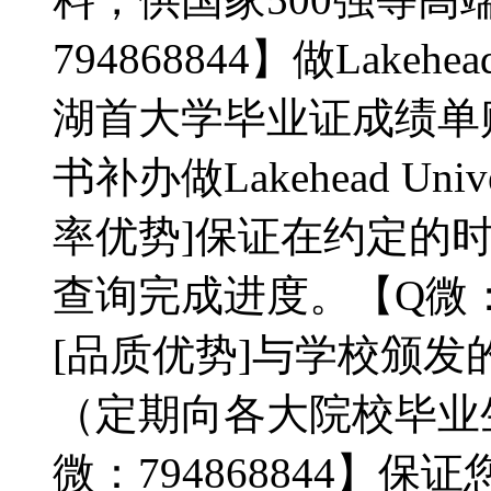
794868844】做Lakeh
湖首大学毕业证成绩单
书补办做Lakehead Universi
率优势]保证在约定的
查询完成进度。【Q微：79
[品质优势]与学校颁发
（定期向各大院校毕业
微：794868844】