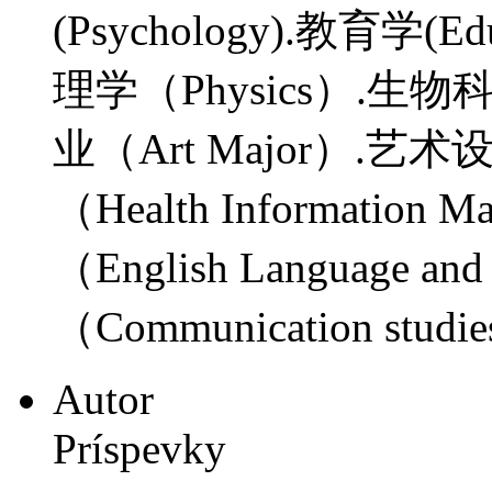
(Psychology).教育学(Ed
理学（Physics）.生物科学(
业（Art Major）.艺术
（Health Informatio
（English Language an
（Communication stu
Autor
Príspevky