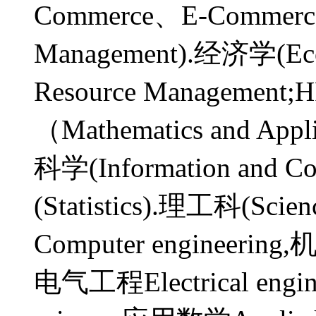
Commerce、E-Commer
Management).经济学(E
Resource Managem
（Mathematics and Ap
科学(Information and C
(Statistics).理工科(Sc
Computer engineering,
电气工程Electrical eng