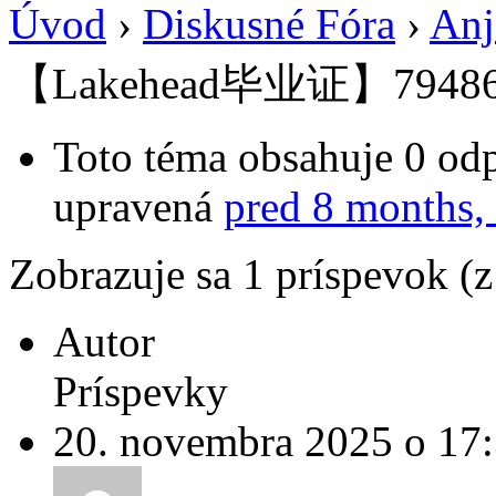
Úvod
›
Diskusné Fóra
›
Anj
【Lakehead毕业证】79486
Toto téma obsahuje 0 odp
upravená
pred 8 months,
Zobrazuje sa 1 príspevok (
Autor
Príspevky
20. novembra 2025 o 17