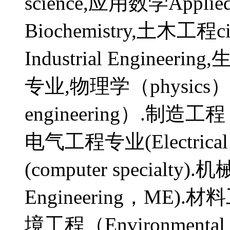
science,应用数学Applie
Biochemistry,土木工程ci
Industrial Engineerin
专业,物理学（physics）
engineering）.制造工程（M
电气工程专业(Electrical
(computer specialty).
Engineering，ME).材料工
境工程（Environmental 