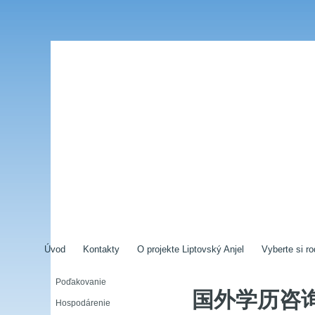
Úvod
Kontakty
O projekte Liptovský Anjel
Vyberte si ro
Poďakovanie
国外学历咨
Hospodárenie