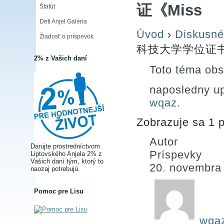
证《Miss
Štatút
Deti Anjel Galéria
Úvod
›
Diskusné
Žiadosť o príspevok
科技大学学位证书
2% z Vašich daní
Toto téma obs
naposledny u
wqaz
.
Zobrazuje sa 1 p
Autor
Darujte prostredníctvom
Príspevky
Liptovského Anjela 2% z
Vašich daní tým, ktorý to
20. novembra
naozaj potrebujú.
Pomoc pre Lisu
wqa