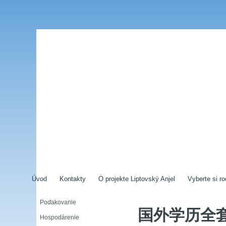
Úvod
Kontakty
O projekte Liptovský Anjel
Vyberte si ro
Poďakovanie
国外学历全套
Hospodárenie