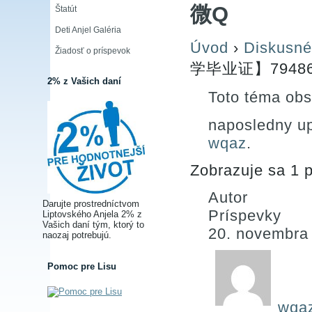
微Q
Štatút
Deti Anjel Galéria
Úvod
›
Diskusné
Žiadosť o príspevok
学毕业证】79486
2% z Vašich daní
Toto téma obs
naposledny u
wqaz
.
Zobrazuje sa 1 p
Autor
Darujte prostredníctvom
Príspevky
Liptovského Anjela 2% z
Vašich daní tým, ktorý to
20. novembra
naozaj potrebujú.
Pomoc pre Lisu
wqa