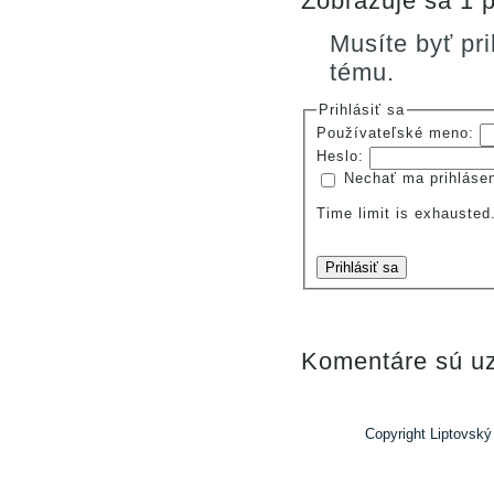
Zobrazuje sa 1 p
Musíte byť pr
tému.
Prihlásiť sa
Používateľské meno:
Heslo:
Nechať ma prihláse
Time limit is exhauste
Prihlásiť sa
Komentáre sú uz
Copyright Liptovský