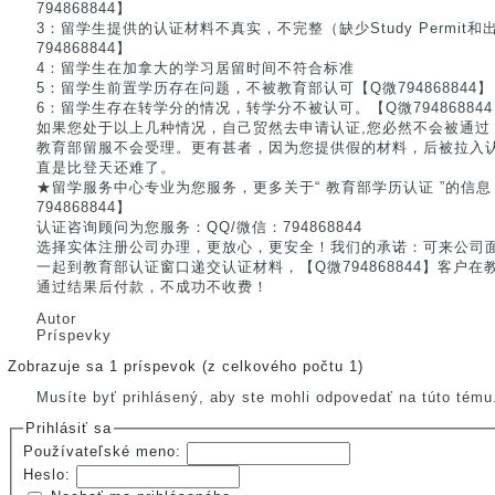
794868844】
3：留学生提供的认证材料不真实，不完整（缺少Study Permit和出
794868844】
4：留学生在加拿大的学习居留时间不符合标准
5：留学生前置学历存在问题，不被教育部认可【Q微794868844】
6：留学生存在转学分的情况，转学分不被认可。【Q微794868844
如果您处于以上几种情况，自己贸然去申请认证,您必然不会被通过
教育部留服不会受理。更有甚者，因为您提供假的材料，后被拉入
直是比登天还难了。
★留学服务中心专业为您服务，更多关于“ 教育部学历认证 ”的信
794868844】
认证咨询顾问为您服务：QQ/微信：794868844
选择实体注册公司办理，更放心，更安全！我们的承诺：可来公司
一起到教育部认证窗口递交认证材料，【Q微794868844】客户
通过结果后付款，不成功不收费！
Autor
Príspevky
Zobrazuje sa 1 príspevok (z celkového počtu 1)
Musíte byť prihlásený, aby ste mohli odpovedať na túto tému
Prihlásiť sa
Používateľské meno:
Heslo: