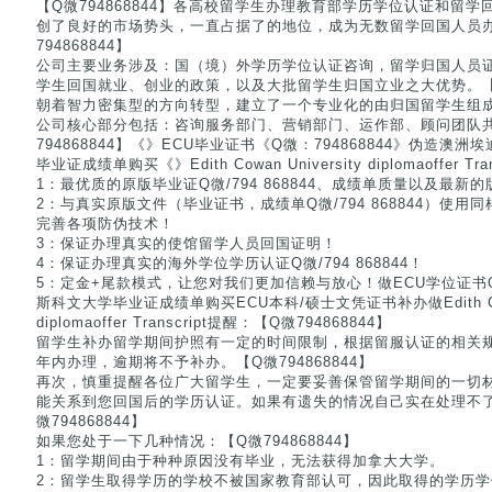
【Q微794868844】各高校留学生办理教育部学历学位认证和留
创了良好的市场势头，一直占据了的地位，成为无数留学回国人员
794868844】
公司主要业务涉及：国（境）外学历学位认证咨询，留学归国人员
学生回国就业、创业的政策，以及大批留学生归国立业之大优势。【Q微
朝着智力密集型的方向转型，建立了一个专业化的由归国留学生组
公司核心部分包括：咨询服务部门、营销部门、运作部、顾问团队
794868844】《》ECU毕业证书《Q微：794868844》伪造澳
毕业证成绩单购买《》Edith Cowan University diplomaoffer T
1：最优质的原版毕业证Q微/794 868844、成绩单质量以及最新
2：与真实原版文件（毕业证书，成绩单Q微/794 868844）使
完善各项防伪技术！
3：保证办理真实的使馆留学人员回国证明！
4：保证办理真实的海外学位学历认证Q微/794 868844！
5：定金+尾款模式，让您对我们更加信赖与放心！做ECU学位证书Q/微
斯科文大学毕业证成绩单购买ECU本科/硕士文凭证书补办做Edith Cowan
diplomaoffer Transcript提醒：【Q微794868844】
留学生补办留学期间护照有一定的时间限制，根据留服认证的相关
年内办理，逾期将不予补办。【Q微794868844】
再次，慎重提醒各位广大留学生，一定要妥善保管留学期间的一切
能关系到您回国后的学历认证。如果有遗失的情况自己实在处理不
微794868844】
如果您处于一下几种情况：【Q微794868844】
1：留学期间由于种种原因没有毕业，无法获得加拿大大学。
2：留学生取得学历的学校不被国家教育部认可，因此取得的学历学