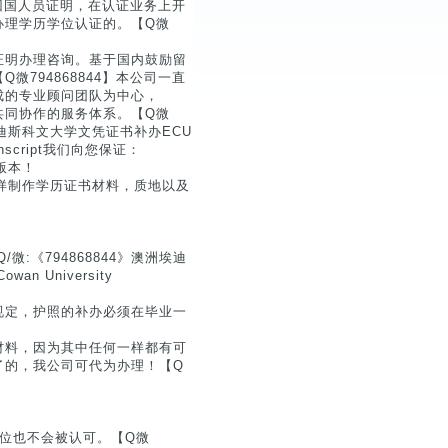
学回国人员证明，在认证业务上开
办理学历学位认证的。【Q微
证明办理咨询。基于国内鼓励留
794868844】本公司一直
成的专业顾问团队为中心，
共同协作的服务体系。【Q微
洲埃迪斯科文大学文凭证书补办ECU
ranscript我们向您保证：
的版本！
用同样制作学历证书材料，质地以及
:《794868844》澳洲埃迪
 University
规定，护照的补办必须在毕业一
材料，因为其中任何一样都有可
了的，我公司可代为办理！【Q
位也不会被认可。【Q微