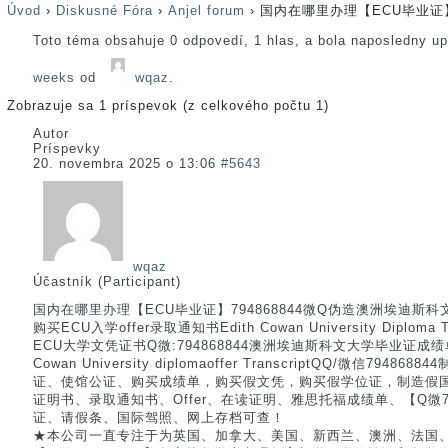
Úvod
›
Diskusné Fóra
›
Anjel forum
›
国内在哪里办理【ECU毕业证】7
Toto téma obsahuje 0 odpovedí, 1 hlas, a bola naposledny u
weeks
od
wqaz
.
Zobrazuje sa 1 príspevok (z celkového počtu 1)
Autor
Príspevky
20. novembra 2025 o 13:06
#5643
wqaz
Účastník (Participant)
国内在哪里办理【ECU毕业证】794868844微Q伪造澳洲埃迪斯
购买ECU入学offer录取通知书Edith Cowan University Diplom
ECU大学文凭证书Q微:794868844澳洲埃迪斯科文大学毕业证成绩单
Cowan University diplomaoffer TranscriptQQ/微信79
证、使馆公证、购买成绩单，购买假文凭，购买假学位证，制造假
证明书、录取通知书、Offer、在读证明、雅思托福成绩单、【Q微79
证、请假条、国际驾照、网上存档可查！
★本公司一直专注于为英国、加拿大、美国、新西兰、澳洲、法国