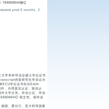
94868844微Q
pravená
pred 8 months, 2
科文大学本科毕业证硕士学位证书
a Transcript伪造研究生毕业证办
ECU学位证书补办Edith
4868844制作，办理真实认证、留信认
国外大学文凭、毕业公证、毕业
4868844】假文凭、假毕业
、德国、爱尔兰、意大利等国家