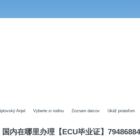
iptovský Anjel
Vyberte si rodinu
Zoznam darcov
Ukáž priateľom
国内在哪里办理【ECU毕业证】79486884