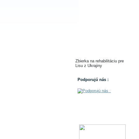
Zbierka na rehabilitáciu pre
Lisu z Ukrajiny
Podporujú nás :