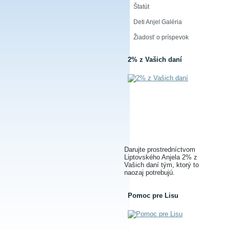
Štatút
Deti Anjel Galéria
Žiadosť o príspevok
2% z Vašich daní
Darujte prostredníctvom
Liptovského Anjela 2% z
Vašich daní tým, ktorý to
naozaj potrebujú.
Pomoc pre Lisu