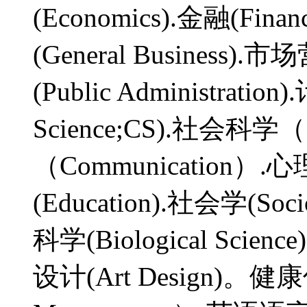
(Economics).金融(Fina
(General Business).
(Public Administrati
Science;CS).社会科学（S
（Communication）.心
(Education).社会学(So
科学(Biological Scie
设计(Art Design)。健康