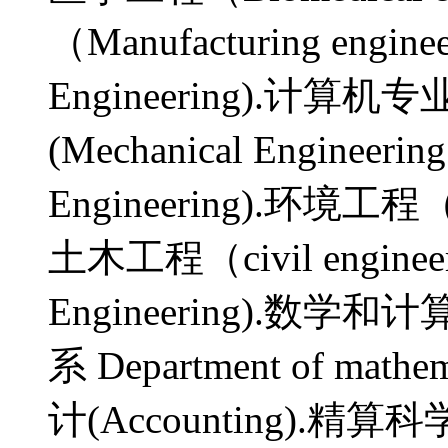
（Manufacturing engi
Engineering).计算机专业(
(Mechanical Enginee
Engineering).环境工程（En
土木工程（civil engine
Engineering).
系 Department of mathem
计(Accounting).精算科学(