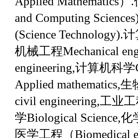
Applied Mathematic
and Computing Scienc
(Science Technology)
机械工程Mechanical engi
engineering,计算机科学C
Applied mathematic
civil engineering,工业工
学Biological Scien
医学工程（Biomedical e