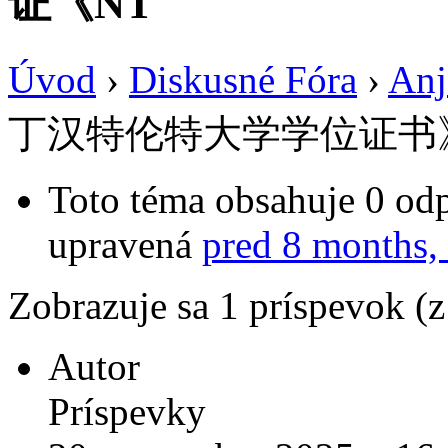
证《NT
Úvod
›
Diskusné Fóra
›
Anj
丁汉特伦特大学学位证书
Toto téma obsahuje 0 odp
upravená
pred 8 months,
Zobrazuje sa 1 príspevok (
Autor
Príspevky