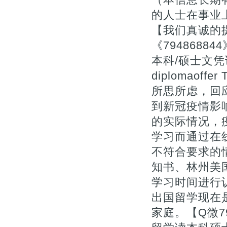
的人士在事业上
【我们真诚的提
《7948688
本科/硕士文凭证书补
diplomaof
所思所虑，回应
到新冠疫情影
的实际情况，
学习而通过在
不符合要求的情
知书、林州美
学习时间进行
出国留学现在
家庭。【Q微7