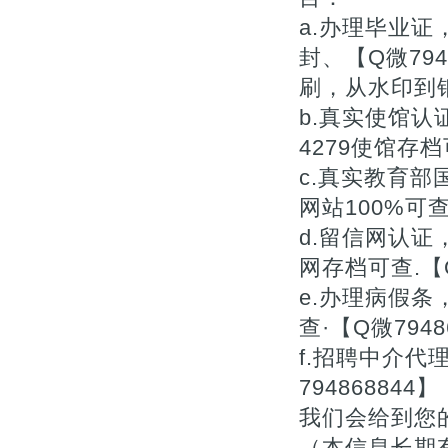
a.办理毕业证
封、【Q微79
刷，从水印到钢
b.真实使馆认
4279使馆存档
c.真实教育
网站100%可查.
d.留信网认
网存档可查.【Q
e.办理病假
查·【Q微7948
f.招聘中介
7948688
我们会给到您
（本信息长期