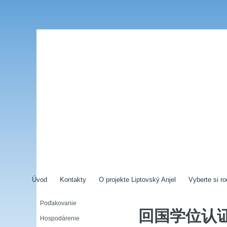
Úvod
Kontakty
O projekte Liptovský Anjel
Vyberte si ro
Poďakovanie
回国学位认证
Hospodárenie