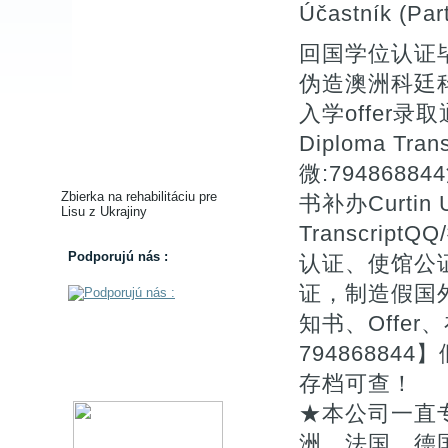
Účastník (Part
回国学位认证毕业
伪造澳洲科廷科
入学offer录取通知
Diploma T
微:794868
Zbierka na rehabilitáciu pre
书补办Curtin Uni
Lisu z Ukrajiny
Transcrip
Podporujú nás :
认证、使馆公
证，制造假国
知书、Offe
7948688
存档可查！
★本公司一直
洲、法国、德