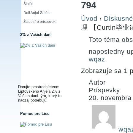
794
Štatút
Deti Anjel Galéria
Úvod
›
Diskusné
Žiadosť o príspevok
理 【Curtin毕业
2% z Vašich daní
Toto téma obs
naposledny u
wqaz
.
Zobrazuje sa 1 p
Autor
Darujte prostredníctvom
Príspevky
Liptovského Anjela 2% z
Vašich daní tým, ktorý to
20. novembra
naozaj potrebujú.
Pomoc pre Lisu
wqa