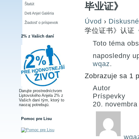
毕业证》
Štatút
Deti Anjel Galéria
Úvod
›
Diskusné
Žiadosť o príspevok
学位证书》认证《
2% z Vašich daní
Toto téma obs
naposledny u
wqaz
.
Zobrazuje sa 1 p
Autor
Darujte prostredníctvom
Príspevky
Liptovského Anjela 2% z
Vašich daní tým, ktorý to
20. novembra
naozaj potrebujú.
Pomoc pre Lisu
wqa