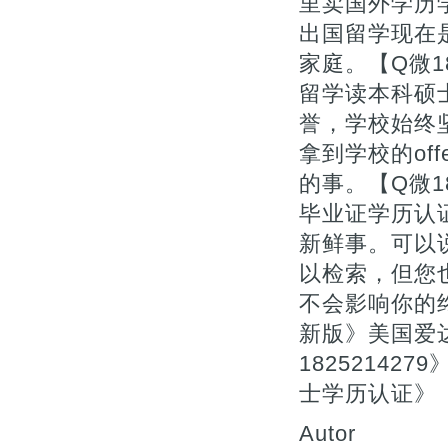
里卖国外学历
出国留学现在
家庭。【Q微1
留学读本科硕
誉，学校始终
拿到学校的of
的事。【Q微1
毕业证学历认
新鲜事。可以
以检索，但您
不会影响你的终
新版》美国爱
1825214
士学历认证》《威
Autor