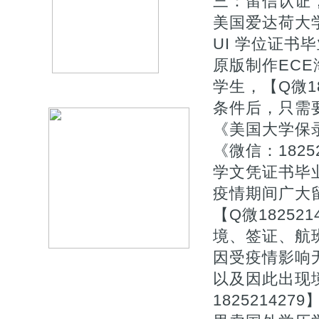
三：留信认证
美国爱达荷大学
UI 学位证
原版制作EC
学生，【Q微1
条件后，只需
《美国大学保
《微信：182
学文凭证书毕业
疫情期间广大
【Q微1825
境、签证、航
因受疫情影响
以及因此出现
1825214