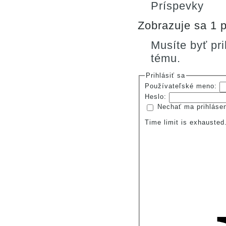
Príspevky
Zobrazuje sa 1 p
Musíte byť pr
tému.
Prihlásiť sa
Používateľské meno:
Heslo:
Nechať ma prihláse
Time limit is exhauste