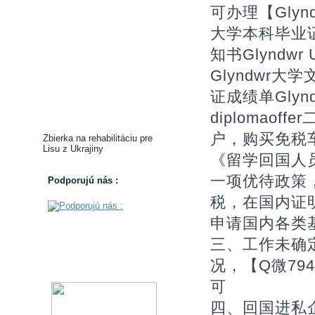
可办理【Glyn
大学本科毕业证硕
知书Glyndwr
Glyndwr大
证成绩单Glyndw
diplomao
户，购买免税车)
Zbierka na rehabilitáciu pre
Lisu z Ukrajiny
《留学回国人
一项优待政策
Podporujú nás :
税，在国内证
申请国内各类基
三、工作未确
况，【Q微79
可
四、回国进私