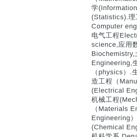
学(Informatio
(Statistics
Computer eng
电气工程Electr
science,应用
Biochemistry
Engineerin
（physics）.
造工程（Manufa
(Electrical 
机械工程(Mecha
（Materials 
Engineerin
(Chemical
机科学系 Depart