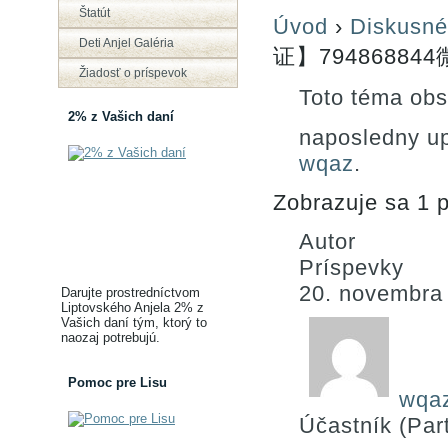
Štatút
Úvod
›
Diskusné
Deti Anjel Galéria
证】794868844
Žiadosť o príspevok
Toto téma obs
2% z Vašich daní
naposledny u
wqaz
.
Zobrazuje sa 1 p
Autor
Príspevky
20. novembra
Darujte prostredníctvom
Liptovského Anjela 2% z
Vašich daní tým, ktorý to
naozaj potrebujú.
Pomoc pre Lisu
wqa
Účastník (Part