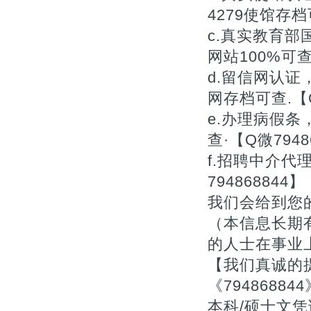
4279使馆存档
c.真实教育
网站100%可查.
d.留信网认
网存档可查.【Q
e.办理病假
查·【Q微7948
f.招聘中介
7948688
我们会给到您
（本信息长期
的人士在事业上
【我们真诚的提
《7948688
本科/硕士文凭证书