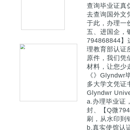
查询毕业证真伪
去查询国外文
于此，办理一
五、进国企，
7948688
理教育部认证
原件，我们凭
材料，让您少走
《》Glyndw
多大学文凭证书
Glyndwr Uni
a.办理毕业证
封、【Q微79
刷，从水印到钢
b.真实使馆认