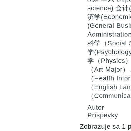
science).会计(
济学(Economi
(General Bu
Administrat
科学（Social 
学(Psycholog
学（Physics）
（Art Majo
（Health In
（English La
（Communica
Autor
Príspevky
Zobrazuje sa 1 p