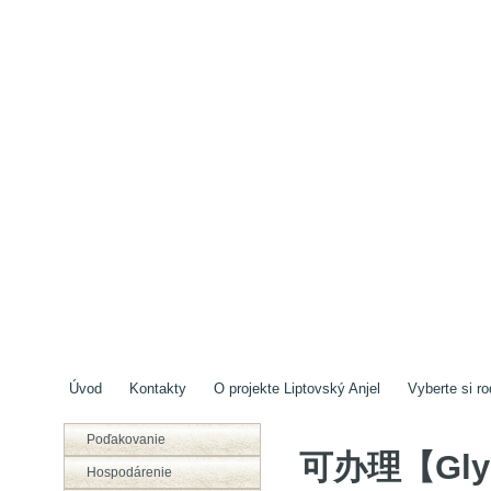
Úvod
Kontakty
O projekte Liptovský Anjel
Vyberte si ro
Poďakovanie
可办理【Gly
Hospodárenie