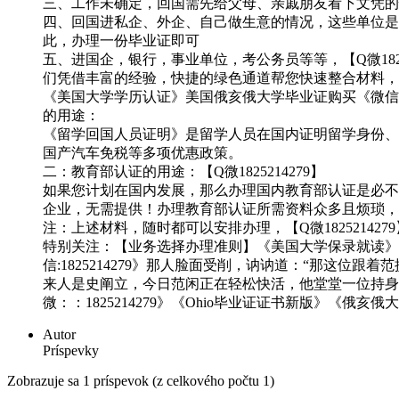
三、工作未确定，回国需先给父母、亲戚朋友看下文凭的情况
四、回国进私企、外企、自己做生意的情况，这些单位是不
此，办理一份毕业证即可
五、进国企，银行，事业单位，考公务员等等，【Q微18
们凭借丰富的经验，快捷的绿色通道帮您快速整合材料，让您少
《美国大学学历认证》美国俄亥俄大学毕业证购买《微信：1
的用途：
《留学回国人员证明》是留学人员在国内证明留学身份、联
国产汽车免税等多项优惠政策。
二：教育部认证的用途：【Q微1825214279】
如果您计划在国内发展，那么办理国内教育部认证是必不可
企业，无需提供！办理教育部认证所需资料众多且烦琐，所
注：上述材料，随时都可以安排办理，【Q微1825214
特别关注：【业务选择办理准则】《美国大学保录就读》美国
信:1825214279》那人脸面受削，讷讷道：“那这位跟
来人是史阐立，今日范闲正在轻松快活，他堂堂一位持身
微：：1825214279》《Ohio毕业证证书新版》《俄亥俄
Autor
Príspevky
Zobrazuje sa 1 príspevok (z celkového počtu 1)