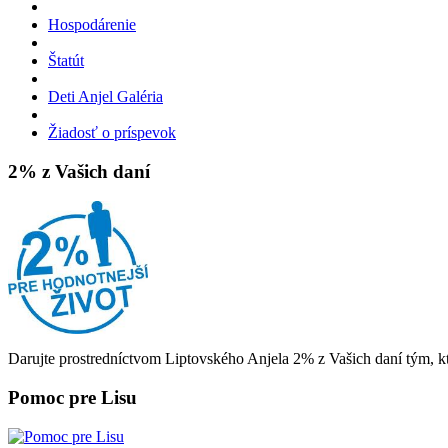
Hospodárenie
Štatút
Deti Anjel Galéria
Žiadosť o príspevok
2% z Vašich daní
Darujte prostredníctvom Liptovského Anjela 2% z Vašich daní tým, kt
Pomoc pre Lisu