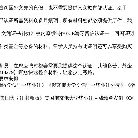
道去查询国外文凭的真假，也不需要提供真实教育部认证。鉴于
教育部认证所需资料众多且烦琐，所有材料您都必须提供原件，我
学本科文凭证书补办》校内原版制作ECE海牙留信认证一：回国证明
国内各类基金等必备的材料。留学人员持有此证明还可以享受购买
，公务员，在您应聘时都会需要您提供这个认证。其他私营、外企
14279】帮您快速整合材料，让您少走弯路。
户要求安排。
Ohio 学位证书毕业证》《俄亥俄大学文凭证书毕业证外壳》《微
美国大学证书新版》美国俄亥俄大学毕业证＋成绩单案例《Q/