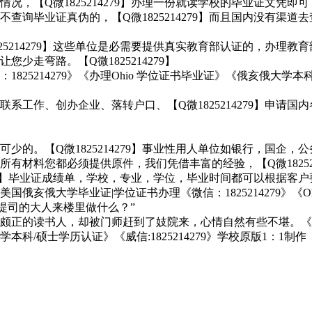
，【Q微1825214279】办理一份就读学校的毕业证文凭即可
查询毕业证真伪的，【Q微1825214279】而且国内没有渠
25214279】这些单位是必需要提供真实教育部认证的，办理
走弯路。【Q微1825214279】
825214279》《办理Ohio 学位证书毕业证》《俄亥俄大
系工作、创办企业、落转户口、【Q微1825214279】申请
少的。【Q微1825214279】事业性用人单位如银行，国企
有材料您都必须提供原件，我们凭借丰富的经验，【Q微18252
279】毕业证成绩单，学校，专业，学位，毕业时间都可以根据客
俄亥俄大学毕业证|学位证书办理《微信：1825214279》《
着范提司的大人来楼里做什么？”
颇正的读书人，却被门师赶到了妓院来，心情自然有些不堪。《
大学本科/硕士学历认证》《威信:1825214279》学校原版1：1制作