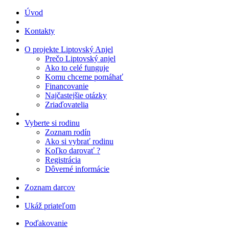
Úvod
Kontakty
O projekte Liptovský Anjel
Prečo Liptovský anjel
Ako to celé funguje
Komu chceme pomáhať
Financovanie
Najčastejšie otázky
Zriaďovatelia
Vyberte si rodinu
Zoznam rodín
Ako si vybrať rodinu
Koľko darovať ?
Registrácia
Dôverné informácie
Zoznam darcov
Ukáž priateľom
Poďakovanie