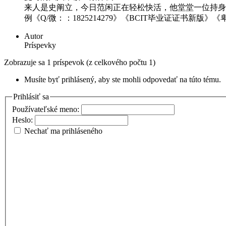
来人是史阐立，今日范闲正在轻松快活，他堂堂一位持身
例《Q/微：：1825214279》《BCIT毕业证证书新版》
Autor
Príspevky
Zobrazuje sa 1 príspevok (z celkového počtu 1)
Musíte byť prihlásený, aby ste mohli odpovedať na túto tému.
Prihlásiť sa
Používateľské meno:
Heslo:
Nechať ma prihláseného