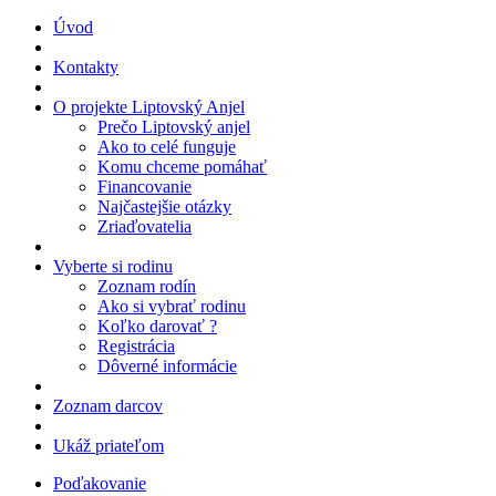
Úvod
Kontakty
O projekte Liptovský Anjel
Prečo Liptovský anjel
Ako to celé funguje
Komu chceme pomáhať
Financovanie
Najčastejšie otázky
Zriaďovatelia
Vyberte si rodinu
Zoznam rodín
Ako si vybrať rodinu
Koľko darovať ?
Registrácia
Dôverné informácie
Zoznam darcov
Ukáž priateľom
Poďakovanie