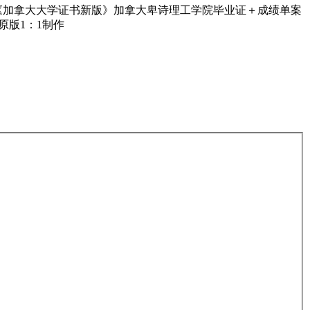
《加拿大大学证书新版》加拿大卑诗理工学院毕业证＋成绩单案
校原版1：1制作