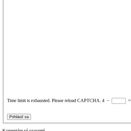
Time limit is exhausted. Please reload CAPTCHA.
4
−
Prihlásiť sa
Komentáre sú uzavreté.