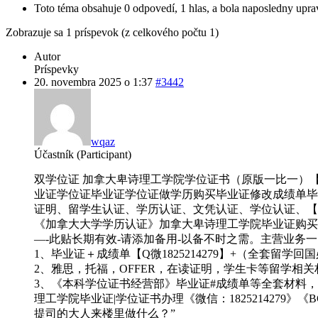
Toto téma obsahuje 0 odpovedí, 1 hlas, a bola naposledny upr
Zobrazuje sa 1 príspevok (z celkového počtu 1)
Autor
Príspevky
20. novembra 2025 o 1:37
#3442
wqaz
Účastník (Participant)
双学位证 加拿大卑诗理工学院学位证书（原版一比一）【Q微1
业证学位证毕业证学位证做学历购买毕业证修改成绩单毕业
证明、留学生认证、学历认证、文凭认证、学位认证、【Q
《加拿大大学学历认证》加拿大卑诗理工学院毕业证购买《微
—-此贴长期有效-请添加备用-以备不时之需。主营业务一，
1、毕业证＋成绩单【Q微1825214279】+（全套留
2、雅思，托福，OFFER，在读证明，学生卡等留学相关材
3、《本科学位证书经营部》毕业证#成绩单等全套材料，【
理工学院毕业证|学位证书办理《微信：1825214279》
提司的大人来楼里做什么？”