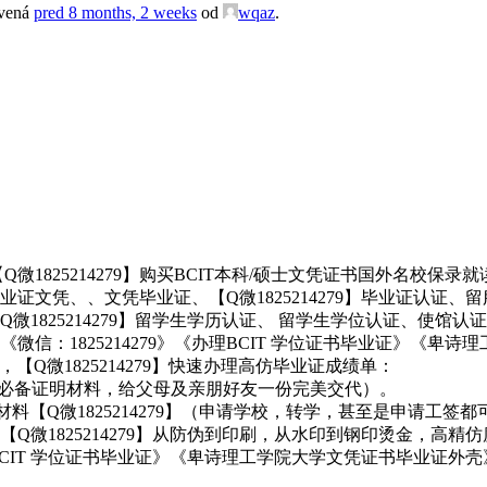
avená
pred 8 months, 2 weeks
od
wqaz
.
825214279】购买BCIT本科/硕士文凭证书国外名校保录就读
证文凭、、文凭毕业证、【Q微1825214279】毕业证认证
微1825214279】留学生学历认证、 留学生学位认证、使
信：1825214279》《办理BCIT 学位证书毕业证》《卑
【Q微1825214279】快速办理高仿毕业证成绩单：
学回国必备证明材料，给父母及亲朋好友一份完美交代）。
料【Q微1825214279】（申请学校，转学，甚至是申请工签
Q微1825214279】从防伪到印刷，从水印到钢印烫金，高精
《BCIT 学位证书毕业证》《卑诗理工学院大学文凭证书毕业证外壳》