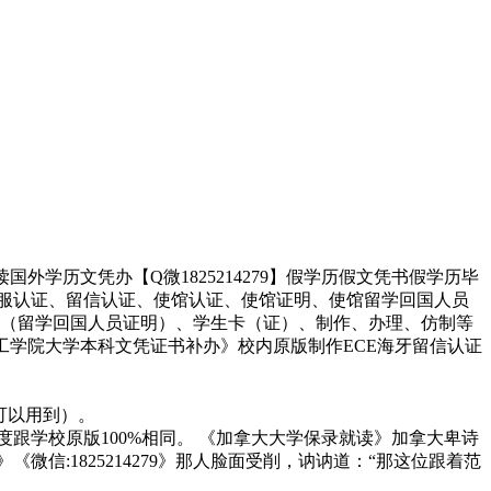
国外学历文凭办【Q微1825214279】假学历假文凭书假学历毕
、留服认证、留信认证、使馆认证、使馆证明、使馆留学回国人员
馆认证（留学回国人员证明）、学生卡（证）、制作、办理、仿制等
诗理工学院大学本科文凭证书补办》校内原版制作ECE海牙留信认证
都可以用到）。
仿度跟学校原版100%相同。 《加拿大大学保录就读》加拿大卑诗
《微信:1825214279》那人脸面受削，讷讷道：“那这位跟着范