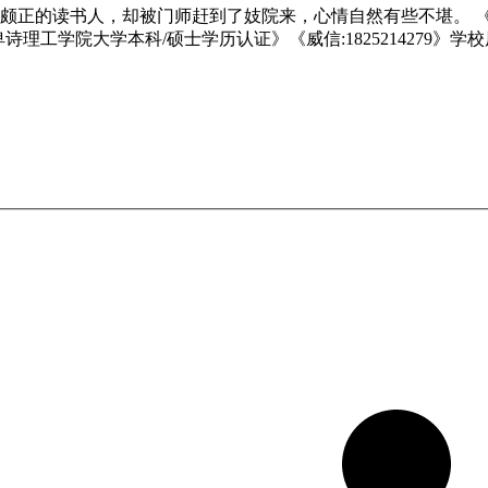
颇正的读书人，却被门师赶到了妓院来，心情自然有些不堪。 
《卑诗理工学院大学本科/硕士学历认证》《威信:1825214279》学