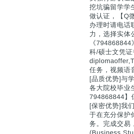
挖坑骗留学学
做认证，【Q微
办理时请电话
力，选择实体公
《794868
科/硕士文凭证书补办
diplomaof
任务，视频语音
[品质优势]与
各大院校毕业
7948688
[保密优势]
于在充分保护
务。完成交易，
(Business St