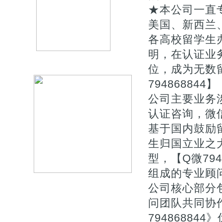
★本公司一直专
美国、新西兰
各高校留学生
明，在认证业
位，成为无数
794868844】
公司主要业务涉
认证咨询，微信
基于国内鼓励
生归国立业之
型，【Q微79
组成的专业顾
公司核心部分
问团队共同协作
7948688