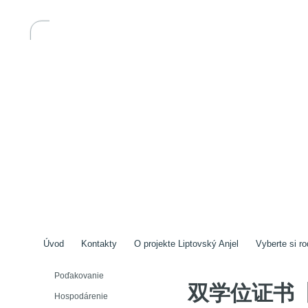
Úvod
Kontakty
O projekte Liptovský Anjel
Vyberte si ro
Poďakovanie
双学位证书【U
Hospodárenie