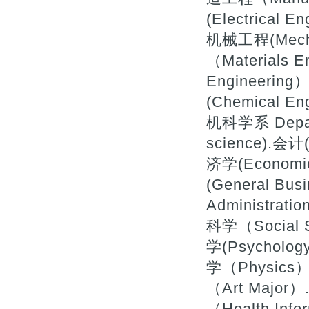
(Electrical 
机械工程(Mecha
（Materials 
Engineerin
(Chemical
机科学系 Depart
science).会计(
济学(Economi
(General Bu
Administrat
科学（Social 
学(Psycholog
学（Physics）
（Art Majo
（Health In