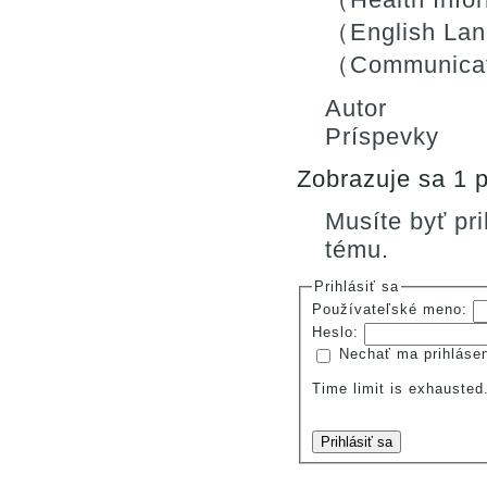
（English La
（Communica
Autor
Príspevky
Zobrazuje sa 1 p
Musíte byť pr
tému.
Prihlásiť sa
Používateľské meno:
Heslo:
Nechať ma prihláse
Time limit is exhauste
Prihlásiť sa