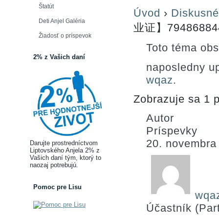
Štatút
Úvod
›
Diskusné
Deti Anjel Galéria
业证】7948688
Žiadosť o príspevok
Toto téma obs
2% z Vašich daní
naposledny u
wqaz
.
Zobrazuje sa 1 p
Autor
Príspevky
20. novembra
Darujte prostredníctvom
Liptovského Anjela 2% z
Vašich daní tým, ktorý to
naozaj potrebujú.
Pomoc pre Lisu
wqa
Účastník (Part