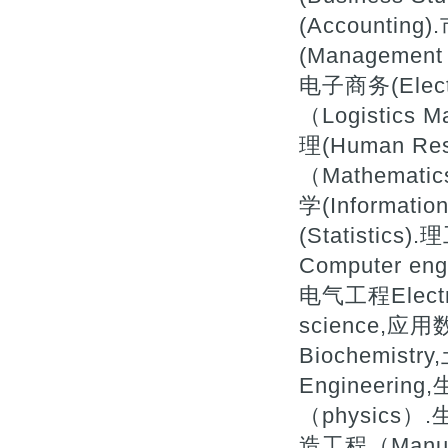
(Accountin
(Management 
电子商务(Elect
（Logistics
理(Human Re
（Mathemati
学(Informatio
(Statistics
Computer eng
电气工程Electr
science,应用
Biochemistry
Engineerin
（physics）.
造工程（Manufa