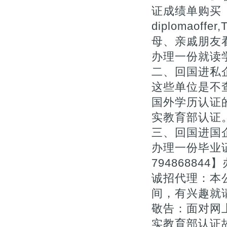
证成绩单购买《》Th
diplomaof
母、亲戚朋友
办理一份就读学
二、回国进私
这些单位是不
国外学历认证的
实教育部认证
三、回国进国
办理一份毕业
7948688
诚招代理：本
间，有兴趣就
敬告：面对网上
实教育部认证