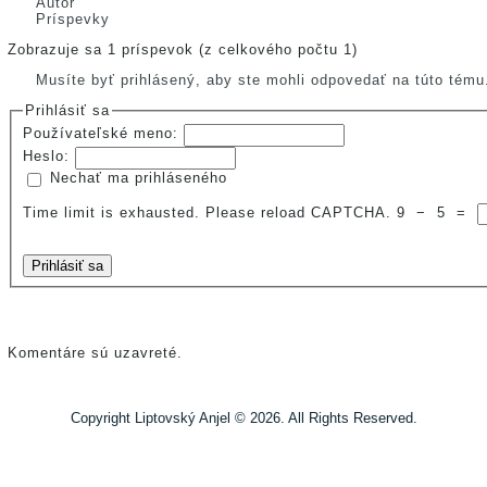
Autor
Príspevky
Zobrazuje sa 1 príspevok (z celkového počtu 1)
Musíte byť prihlásený, aby ste mohli odpovedať na túto tému
Prihlásiť sa
Používateľské meno:
Heslo:
Nechať ma prihláseného
Time limit is exhausted. Please reload CAPTCHA.
9
−
5
=
Prihlásiť sa
Komentáre sú uzavreté.
Copyright Liptovský Anjel © 2026. All Rights Reserved.