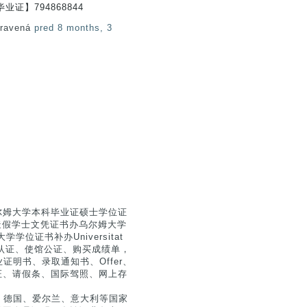
证】794868844
pravená
pred 8 months, 3
乌尔姆大学本科毕业证硕士学位证
loma造假学士文凭证书办乌尔姆大学
学位证书补办Universitat
证、留信认证、使馆公证、购买成绩单，
明书、录取通知书、Offer、
业证、请假条、国际驾照、网上存
、德国、爱尔兰、意大利等国家