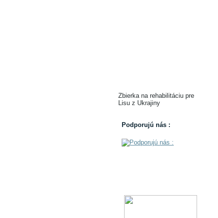
Zbierka na rehabilitáciu pre
Lisu z Ukrajiny
Podporujú nás :