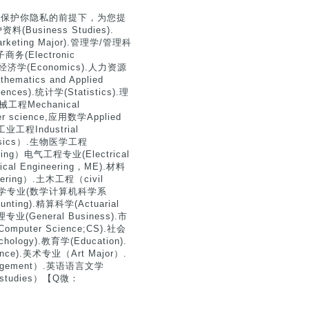
）
分保护你隐私的前提下，为您提
siness Studies).
Marketing Major).管理学/管理科
子商务(Electronic
).经济学(Economics).人力资源
matics and Applied
nces).统计学(Statistics).理
机械工程Mechanical
er science,应用数学Applied
,工业工程Industrial
hysics）.生物医学工程
ering）电气工程专业(Electrical
ical Engineering，ME).材料
neering）.土木工程（civil
和计算机科学专业(数学计算机科学系
ounting).精算科学(Actuarial
理专业(General Business).市
Computer Science;CS).社会
ology).教育学(Education).
ence).美术专业（Art Major）.
anagement）.英语语言文学
n studies）【Q微：