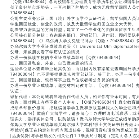
【Q微794868844】各高校留学生办理教育部学历学位认证和留
创了良好的市场势头，一直占据了的地位，成为无数留学回国人员
794868844】
公司主要业务涉及：国（境）外学历学位认证咨询，留学归国人员
学生回国就业、创业的政策，以及大批留学生归国立业之大优势。【Q微
朝着智力密集型的方向转型，建立了一个专业化的由归国留学生组
公司核心部分包括：咨询服务部门、营销部门、运作部、顾问团队
794868844】《》乌尔姆大学文凭证书补办《Q微：79486884
办乌尔姆大学毕业证成绩单购买《》Universitat Ulm diploma
父母、亲戚朋友看下学历认证的情况
办理一份就读学校的毕业证成绩单即可【Q微794868844】
二、回国进私企、外企、自己做生意的情况
这些单位是不查询毕业证真伪的，而且国内没有渠道去查询国外学
794868844】也不需要提供真实教育部认证。鉴于此，办理一份
三、回国进国企、银行等事业性单位或者考公务员的情况
办理一份毕业证成绩单，递交材料到教育部，【Q微794868844
认证：
诚招代理：本公司诚聘当地合作代理人员，如果你有业余时间，有
敬告：面对网上有些不良个人中介，【Q微794868844】真实教
成绩单却报价很高，挖坑骗留学学生做和原版差异很大的毕业证和
794868844】欺骗广大留学生，请多留心！办理时请电话联系，
理实力，选择实体公司，以防被骗！做乌尔姆大学毕业证成绩单购买+Q/
尔姆大学毕业证成绩单购买乌尔姆大学本科/硕士文凭证书补办做Universitat
率优势]保证在约定的时间内完成任务，视频语音电话查询完成进度。【Q
[品质优势]与学校颁发的相关证件1:1纸质尺寸制定（定期向各大