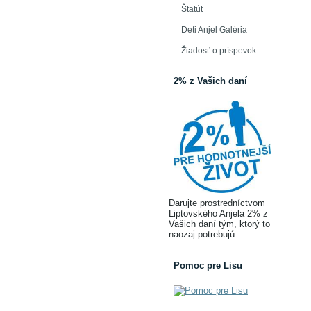
Štatút
Deti Anjel Galéria
Žiadosť o príspevok
2% z Vašich daní
Darujte prostredníctvom
Liptovského Anjela 2% z
Vašich daní tým, ktorý to
naozaj potrebujú.
Pomoc pre Lisu