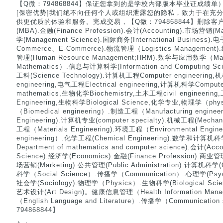
【Q微：794868844】保证您拿到的是学校内部版本毕业证成绩单
[保密优势]我们绝不向任何个人或组织泄露您的隐私，致力于在充
供更优质的体验和服务。完成交易，【Q微：794868844】删除客户资料(Bu
(MBA).金融(Finance Profession).会计(Accounting).市场营销(
学(Management Science).国际商务(International Business).电
Commerce、E-Commerce).物流管理（Logistics Management
管理(Human Resource Management;HRM).数学与应用数学（Mathe
Mathematics）.信息与计算科学(Information and Computing Scie
工科(Science Technology).计算机工程Computer engineering,
engineering,电气工程Electrical engineering,计算机科学Comput
mathematics,生物化学Biochemistry,土木工程civil engineering
Engineering,生物科学Biological Science,化学专业,物理学（p
（Biomedical engineering）.制造工程（Manufacturing engine
Engineering).计算机专业(computer specialty).机械工程(Mechan
工程（Materials Engineering).环境工程（Environmental Engi
engineering）.化学工程(Chemical Engineering).数学
Department of mathematics and computer science).会计(Acc
Science).经济学(Economics).金融(Finance Profession).商业管
场营销(Marketing).公共管理(Public Administration).计算机科学(
科学（Social Science）.传播学（Communication）.心理学(Psych
社会学(Sociology).物理学（Physics）.生物科学(Biological Sci
艺术设计(Art Design)。健康信息管理（Health Information M
（English Language and Literature）.传播学（Communicatio
794868844】