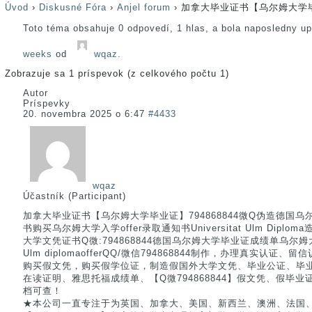
Úvod
›
Diskusné Fóra
›
Anjel forum
›
加拿大毕业证书【乌尔姆大学毕业
Toto téma obsahuje 0 odpovedí, 1 hlas, a bola naposledny u
weeks
od
wqaz
.
Zobrazuje sa 1 príspevok (z celkového počtu 1)
Autor
Príspevky
20. novembra 2025 o 6:47
#4433
wqaz
Účastník (Participant)
加拿大毕业证书【乌尔姆大学毕业证】794868844微Q伪造德国
书购买乌尔姆大学入学offer录取通知书Universitat Ulm Dip
大学文凭证书Q微:794868844德国乌尔姆大学毕业证成绩单乌尔姆大学
Ulm diplomaofferQQ/微信794868844制作，办理真实认
购买假文凭，购买假学位证，制造假国外大学文凭、毕业公证、毕业证
在读证明、雅思托福成绩单、【Q微794868844】假文凭、假毕
档可查！
★本公司一直专注于为英国、加拿大、美国、新西兰、澳洲、法国