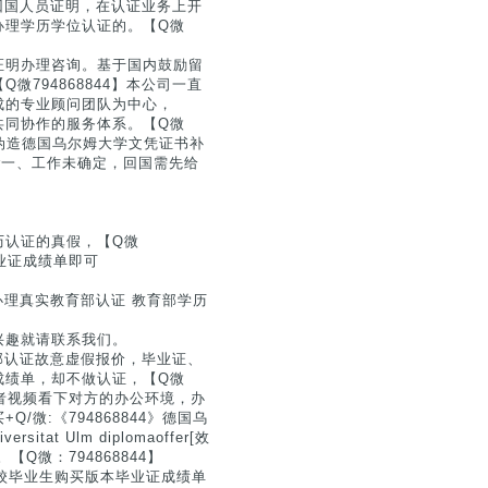
学回国人员证明，在认证业务上开
办理学历学位认证的。【Q微
证明办理咨询。基于国内鼓励留
794868844】本公司一直
成的专业顾问团队为中心，
共同协作的服务体系。【Q微
4》伪造德国乌尔姆大学文凭证书补
offer一、工作未确定，回国需先给
历认证的真假，【Q微
毕业证成绩单即可
】办理真实教育部认证 教育部学历
兴趣就请联系我们。
育部认证故意虚假报价，毕业证、
成绩单，却不做认证，【Q微
或者视频看下对方的办公环境，办
微:《794868844》德国乌
 Ulm diplomaoffer[效
微：794868844】
院校毕业生购买版本毕业证成绩单