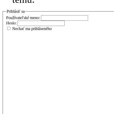
Prihlásiť sa
Používateľské meno:
Heslo:
Nechať ma prihláseného