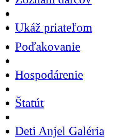
Ukáž priateľom
Poďakovanie
Hospodárenie
Štatút
Deti Anjel Galéria