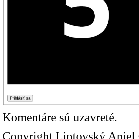
Prihlásiť sa
Komentáre sú uzavreté.
Copyright Liptovský Anjel 