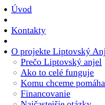
Úvod
Kontakty
O projekte Liptovský Anj
Prečo Liptovský anjel
Ako to celé funguje
Komu chceme pomáha
Financovanie
Najčastejšie otázky