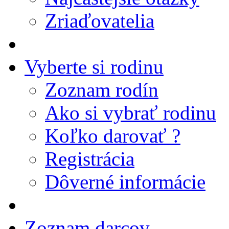
Zriaďovatelia
Vyberte si rodinu
Zoznam rodín
Ako si vybrať rodinu
Koľko darovať ?
Registrácia
Dôverné informácie
Zoznam darcov