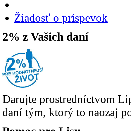
Žiadosť o príspevok
2% z Vašich daní
Darujte prostredníctvom Li
daní tým, ktorý to naozaj p