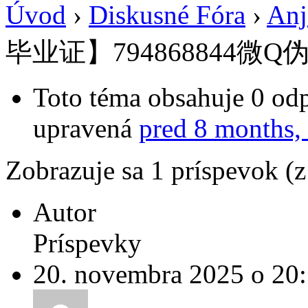
Úvod
›
Diskusné Fóra
›
Anj
毕业证】794868844微Q
Toto téma obsahuje 0 odp
upravená
pred 8 months,
Zobrazuje sa 1 príspevok (
Autor
Príspevky
20. novembra 2025 o 20