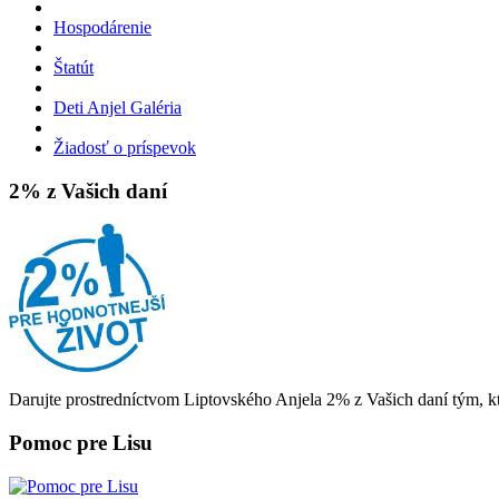
Hospodárenie
Štatút
Deti Anjel Galéria
Žiadosť o príspevok
2% z Vašich daní
Darujte prostredníctvom Liptovského Anjela 2% z Vašich daní tým, kt
Pomoc pre Lisu