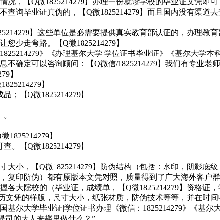
，【Q微1825214279】办理一份就读学校的毕业证文凭即可
查询毕业证真伪的，【Q微1825214279】而且国内没有渠
25214279】这些单位是必需要提供真实教育部认证的，办理
走弯路。【Q微1825214279】
25214279》《办理基尔大学 学位证书毕业证》《基尔大学
确定可以咨询顾问：【Q微信/1825214279】我们有专业老
79】
5214279】
【Q微1825214279】
】
）。
25214279】
【Q微1825214279】
小，【Q微1825214279】防伪结构（包括：水印，阴影底纹
，温感，复印防伪）都有原版本文凭对照，质量得到了广大海外客户
各大院校的（毕业证，成绩单，【Q微1825214279】资格
海外学历文凭的样版，尺寸大小，纸张材质，防伪技术等等，并在时
读》英国基尔大学毕业证|学位证书办理《微信：1825214279》
着范提司的大人来楼里做什么？”