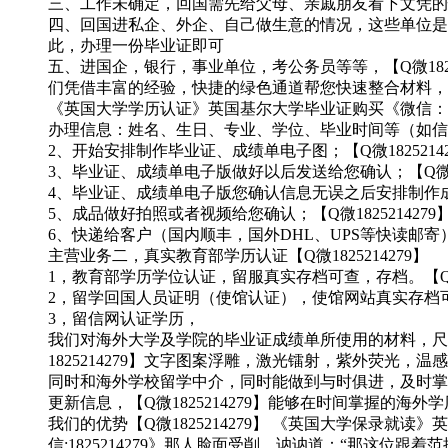
三、工作未确定，回国需先给父母、亲戚朋友看下文凭的情况
四、回国进私企、外企、自己做生意的情况，这些单位是不
此，办理一份毕业证即可
五、进国企，银行，事业单位，考公务员等等，【Q微18
们凭借丰富的经验，快捷的绿色通道帮您快速整合材料，让您少
《英国大学学历认证》英国基尔大学毕业证购买《微信：18
办理信息：姓名、生日、专业、学位、毕业时间等（如信息不
2、开始安排制作毕业证、成绩单电子图；【Q微18252142
3、毕业证、成绩单电子版做好以后发送给您确认；【Q微182
4、毕业证、成绩单电子版您确认信息无误之后安排制作成品；
5、成品做好拍照或者视频给您确认；【Q微1825214279
6、快递给客户（国内顺丰，国外DHL、UPS等快读邮寄
主营业务二，真实教育部学历认证【Q微1825214279】
1，教育部学历学位认证，留服真实存档可查，存档。【Q微18
2，留学回国人员证明（使馆认证），使馆网站真实存档可查。
3，留信网认证学历，
我们对海外大学及学院的毕业证成绩单所使用的材料，尺寸大
1825214279】文字图案浮雕，激光镭射，紫外荧光
同时和海外学校留学中介，同时能做到与时俱进，及时掌握
更新信息，【Q微1825214279】能够在时间掌握的
我们的优势【Q微1825214279】 《英国大学保录就
信:1825214279》那人脸面受削，讷讷道：“那这位跟