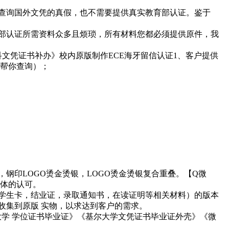
道去查询国外文凭的真假，也不需要提供真实教育部认证。鉴于
教育部认证所需资料众多且烦琐，所有材料您都必须提供原件，我
本科文凭证书补办》校内原版制作ECE海牙留信认证1、客户提供
师帮你查询）；
，钢印LOGO烫金烫银，LOGO烫金烫银复合重叠。【Q微
群体的认可。
证，学生卡，结业证，录取通知书，在读证明等相关材料）的版本
间收集到原版 实物，以求达到客户的需求。
《基尔大学 学位证书毕业证》《基尔大学文凭证书毕业证外壳》《微