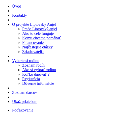
Úvod
Kontakty
O projekte Liptovský Anjel
Prečo Liptovský anjel
Ako to celé funguje
Komu chceme pomáhať
Financovanie
Najčastejšie otázky
Zriaďovatelia
Vyberte si rodinu
Zoznam rodín
Ako si vybrať rodinu
Koľko darovať ?
Registrácia
Dôverné informácie
Zoznam darcov
Ukáž priateľom
Poďakovanie