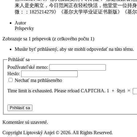
来人是史阐立，今日范闲正在轻松快活，他堂堂一位持身
微：：1825214279》《基尔大学毕业证证书新版》《基尔
Autor
Príspevky
Zobrazuje sa 1 príspevok (z celkového počtu 1)
Musíte byť prihlásený, aby ste mohli odpovedať na túto tému.
Prihlásiť sa
Používateľské meno:
Heslo:
Nechať ma prihláseného
Time limit is exhausted. Please reload CAPTCHA.
1
+
štyri
=
Prihlásiť sa
Komentáre sú uzavreté.
Copyright Liptovský Anjel © 2026. All Rights Reserved.