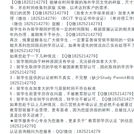
【Q微1825214279】能够在时间掌握的海外学历文凭的样版，
等，并在时间收集到原版 实物，以求达到客户的需求。
我们的优势【Q微1825214279】 《加拿大大学保录就读》加拿
理《微信：1825214279》《BCIT 学位证书毕业证》《卑诗理
《微信:1825214279》提醒：【Q微1825214279】
留学生补办留学期间护照有一定的时间限制，根据留服认证的相关
年内办理，逾期将不予补办。【Q微1825214279】
再次，慎重提醒各位广大留学生，一定要妥善保管留学期间的一切
能关系到您回国后的学历认证。如果有遗失的情况自己实在处理不
微1825214279】
如果您处于一下几种情况：【Q微1825214279】
1：留学期间由于种种原因没有毕业，无法获得加拿大大学。
2：留学生取得学历的学校不被国家教育部认可，因此取得的学历学
1825214279】
3：留学生提供的认证材料不真实，不完整（缺少Study Permit和出
1825214279】
4：留学生在加拿大的学习居留时间不符合标准
5：留学生前置学历存在问题，不被教育部认可【Q微1825214279
6：留学生存在转学分的情况，转学分不被认可。【Q微182521427
如果您处于以上几种情况，自己贸然去申请认证,您必然不会被通过
教育部留服不会受理。更有甚者，因为您提供假的材料，后被拉入
直是比登天还难了。
★留学服务中心专业为您服务，更多关于“ 教育部学历认证 ”的信
1825214279】
认证咨询顾问为您服务：QQ/微信：1825214279