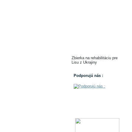
Zbierka na rehabilitáciu pre
Lisu z Ukrajiny
Podporujú nás :