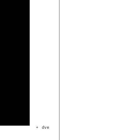
+
dve