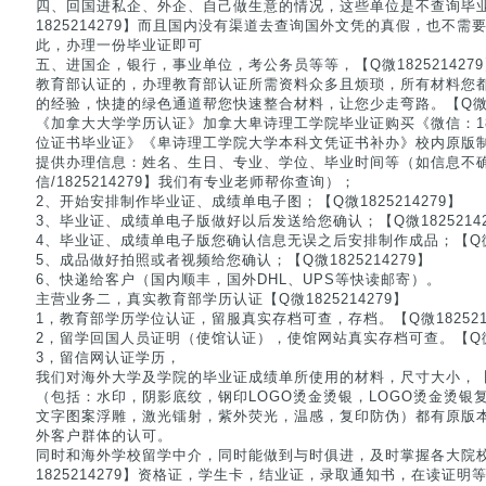
四、回国进私企、外企、自己做生意的情况，这些单位是不查询毕
1825214279】而且国内没有渠道去查询国外文凭的真假，也不
此，办理一份毕业证即可
五、进国企，银行，事业单位，考公务员等等，【Q微18252142
教育部认证的，办理教育部认证所需资料众多且烦琐，所有材料您
的经验，快捷的绿色通道帮您快速整合材料，让您少走弯路。【Q微182
《加拿大大学学历认证》加拿大卑诗理工学院毕业证购买《微信：18252
位证书毕业证》《卑诗理工学院大学本科文凭证书补办》校内原版制
提供办理信息：姓名、生日、专业、学位、毕业时间等（如信息不
信/1825214279】我们有专业老师帮你查询）；
2、开始安排制作毕业证、成绩单电子图；【Q微1825214279】
3、毕业证、成绩单电子版做好以后发送给您确认；【Q微18252142
4、毕业证、成绩单电子版您确认信息无误之后安排制作成品；【Q微18
5、成品做好拍照或者视频给您确认；【Q微1825214279】
6、快递给客户（国内顺丰，国外DHL、UPS等快读邮寄）。
主营业务二，真实教育部学历认证【Q微1825214279】
1，教育部学历学位认证，留服真实存档可查，存档。【Q微1825214
2，留学回国人员证明（使馆认证），使馆网站真实存档可查。【Q微18
3，留信网认证学历，
我们对海外大学及学院的毕业证成绩单所使用的材料，尺寸大小，【Q微
（包括：水印，阴影底纹，钢印LOGO烫金烫银，LOGO烫金烫银复合重
文字图案浮雕，激光镭射，紫外荧光，温感，复印防伪）都有原版
外客户群体的认可。
同时和海外学校留学中介，同时能做到与时俱进，及时掌握各大院
1825214279】资格证，学生卡，结业证，录取通知书，在读证