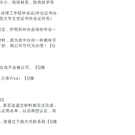
尺寸大小，纸张材质，防伪技术等
大卑诗理工学院毕业证|学位证书办
工学院大学文凭证书毕业证外壳》
规定，护照的补办必须在毕业一
材料，因为其中任何一样都有可
了的，我公司可代为办理！【Q
位也不会被认可。【Q微
入境Visa）【Q微
】
9】
，甚至连递交材料都无法完成，
认证黑名单，以后再想认证，简
息，请通过下面方式联系我【Q微