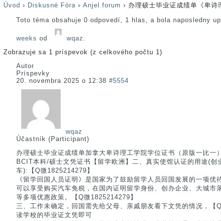
Úvod
›
Diskusné Fóra
›
Anjel forum
›
办理硕士毕业证成绩单《卑诗
Toto téma obsahuje 0 odpovedí, 1 hlas, a bola naposledny u
weeks
od
wqaz
.
Zobrazuje sa 1 príspevok (z celkového počtu 1)
Autor
Príspevky
20. novembra 2025 o 12:38
#5554
wqaz
Účastník (Participant)
办理硕士毕业证成绩单加拿大卑诗理工学院学位证书（原版一比一）【Q
BCIT本科/硕士文凭证书【留学欧洲】二、真实使馆认证的用途(
车):【Q微1825214279】
《留学回国人员证明》是国家为了鼓励留学人员回国发展的一项优
可以享受购买汽车免税，在国内证明留学身份、创办企业、大城市
等多项优惠政策。【Q微1825214279】
三、工作未确定，回国需先给父母、亲戚朋友看下文凭的情况，【Q微1
读学校的毕业证文凭即可