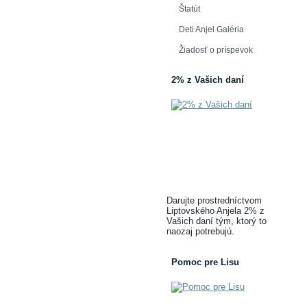
Štatút
Deti Anjel Galéria
Žiadosť o príspevok
2% z Vašich daní
Darujte prostredníctvom
Liptovského Anjela 2% z
Vašich daní tým, ktorý to
naozaj potrebujú.
Pomoc pre Lisu