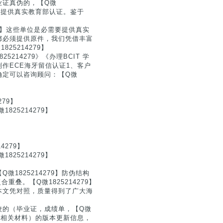
业证真伪的，【Q微
需要提供真实教育部认证。鉴于
79】这些单位是必需要提供真实
都必须提供原件，我们凭借丰富
5214279】
14279》《办理BCIT 学
作ECE海牙留信认证1、客户
确定可以咨询顾问：【Q微
79】
25214279】
279】
25214279】
1825214279】防伪结构
叠。【Q微1825214279】
本文凭对照，质量得到了广大海
校的（毕业证，成绩单，【Q微
明等相关材料）的版本更新信息，