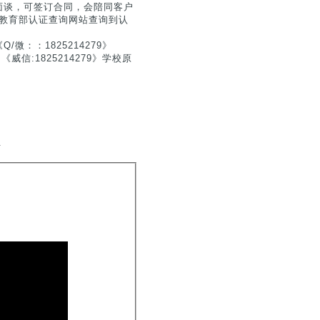
面谈，可签订合同，会陪同客户
户在教育部认证查询网站查询到认
：：1825214279》
信:1825214279》学校原
.