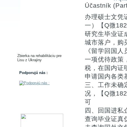
Účastník (Part
办理硕士文凭
一）【Q微18
研究生毕业证
城市落户，购买免
《留学回国人
Zbierka na rehabilitáciu pre
一项优待政策
Lisu z Ukrajiny
税，在国内证
Podporujú nás :
申请国内各类基
三、工作未确
况，【Q微18
可
四、回国进私
查询毕业证真伪