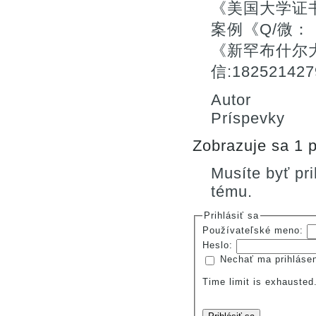
《美国大学证
案例《Q/微：：
《新罕布什尔
信:182521
Autor
Príspevky
Zobrazuje sa 1 p
Musíte byť pr
tému.
Prihlásiť sa
Používateľské meno:
Heslo:
Nechať ma prihláse
Time limit is exhauste