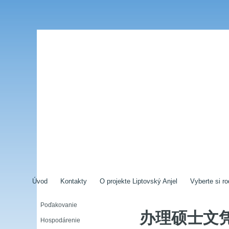
Úvod
Kontakty
O projekte Liptovský Anjel
Vyberte si ro
Poďakovanie
办理硕士文
Hospodárenie