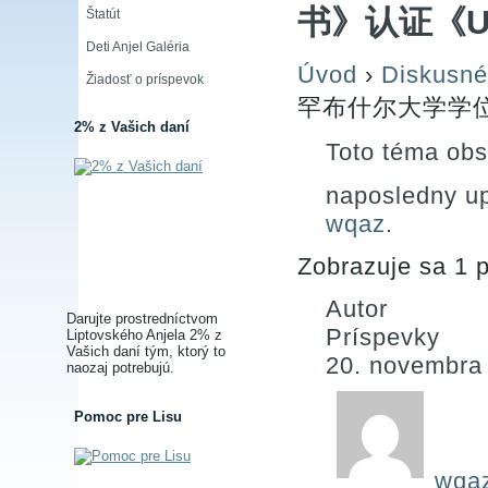
书》认证《U
Štatút
Deti Anjel Galéria
Úvod
›
Diskusné
Žiadosť o príspevok
罕布什尔大学学
2% z Vašich daní
Toto téma obs
naposledny u
wqaz
.
Zobrazuje sa 1 p
Autor
Darujte prostredníctvom
Príspevky
Liptovského Anjela 2% z
Vašich daní tým, ktorý to
20. novembra
naozaj potrebujú.
Pomoc pre Lisu
wqa