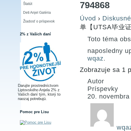
794868
Štatút
Deti Anjel Galéria
Úvod
›
Diskusné
Žiadosť o príspevok
单【UTSA毕业证】
2% z Vašich daní
Toto téma obs
naposledny u
wqaz
.
Zobrazuje sa 1 p
Autor
Darujte prostredníctvom
Príspevky
Liptovského Anjela 2% z
Vašich daní tým, ktorý to
20. novembra
naozaj potrebujú.
Pomoc pre Lisu
wqa