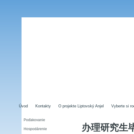
Úvod
Kontakty
O projekte Liptovský Anjel
Vyberte si ro
Poďakovanie
办理研究生毕
Hospodárenie