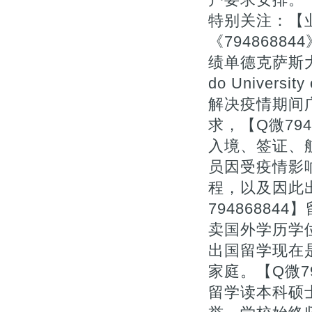
特别关注：【业
《794868
绩单德克萨斯
do University
解决疫情期间
求，【Q微79
入境、签证、
员因受疫情影
程，以及因此
7948688
卖国外学历学
出国留学现在
家庭。【Q微7
留学读本科硕