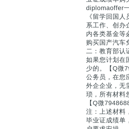
diplomaof
《留学回国人
系工作、创办企
内各类基金等
购买国产汽车
二：教育部认证
如果您计划在
少的。【Q微7
公务员，在您
外企企业，无
琐，所有材料
【Q微7948
注：上述材料，
毕业证成绩单
户要求安排。