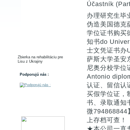
Účastník (Part
办理研究生毕业
伪造美国德克
学位证书购买德
知书do Univers
士文凭证书办UT
Zbierka na rehabilitáciu pre
萨斯大学圣安
Lisu z Ukrajiny
尼奥分校学位证书补办
Podporujú nás :
Antonio di
认证、留信认
买假学位证，
书、录取通知书
微794868
上存档可查！
★本公司一直