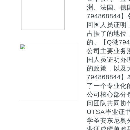
洲、法国、德
7948688
回国人员证明
占据了的地位
的。【Q微794
公司主要业务
国人员证明办
的政策，以及
7948688
了一个专业化
公司核心部分
问团队共同协作
UTSA毕业证
学圣安东尼奥
业证成绩单购买《》do