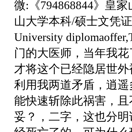
微:《794868844
山大学本科/硕士文凭证书补
University diplomao
门的大医师，当年我花
才将这个已经隐居世外
利用我两道矛盾，逍遥
能快速斩除此祸害，且
妥？，二字，这也分明