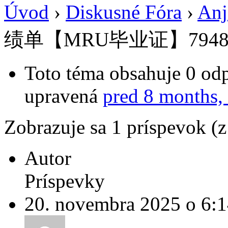
Úvod
›
Diskusné Fóra
›
Anj
绩单【MRU毕业证】7948
Toto téma obsahuje 0 odp
upravená
pred 8 months,
Zobrazuje sa 1 príspevok (
Autor
Príspevky
20. novembra 2025 o 6: