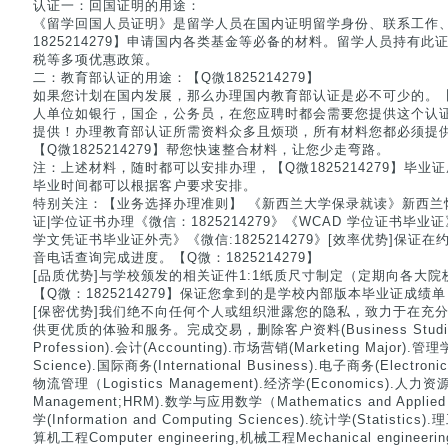
认证一：回国证明的用途：
《留学回国人员证明》是留学人员在国内证明留学身份、联系工作
1825214279】申请国内各类基金等必备的材料。留学人员持有
税等多项优惠政策。
二：教育部认证的用途：【Q微1825214279】
如果您计划在国内发展，那么办理国内教育部认证是必不可少的。【Q微
人单位如银行，国企，公务员，在您应聘时都会需要您提供这个认
提供！办理教育部认证所需资料众多且烦琐，所有材料您都必须提
【Q微1825214279】帮您快速整合材料，让您少走弯路。
注：上述材料，随时都可以安排办理，【Q微1825214279】毕
毕业时间都可以根据客户要求安排。
特别关注：【业务选择办理准则】 《新西兰大学保录就读》新西兰
证|学位证书办理《微信：1825214279》《WCAD 学位证书毕
学文凭证书毕业证外壳》《微信:1825214279》[效率优势]保
音电话查询完成进度。【Q微：1825214279】
[品质优势]与学校颁发的相关证件1:1纸质尺寸制定（定期向各大
【Q微：1825214279】保证您拿到的是学校内部版本毕业证成绩单
[保密优势]我们绝不向任何个人或组织泄露您的隐私，致力于在充
供更优质的体验和服务。完成交易，删除客户资料(Business Studies).
Profession).会计(Accounting).市场营销(Marketing Major).
Science).国际商务(International Business).电子商务(Electron
物流管理（Logistics Management).经济学(Economics).人力资源
Management;HRM).数学与应用数学（Mathematics and Appli
学(Information and Computing Sciences).统计学(Statistics).
算机工程Computer engineering,机械工程Mechanical engineerin