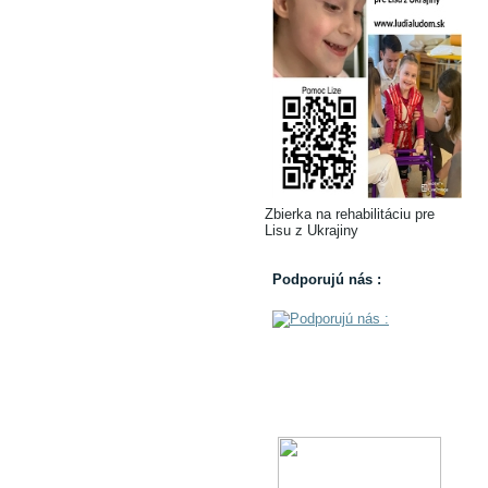
Zbierka na rehabilitáciu pre
Lisu z Ukrajiny
Podporujú nás :