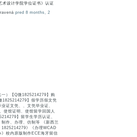
艺术设计学院学位证书》认证
pravená
pred 8 months, 2
【Q微1825214279】购
825214279】假学历假文凭
毕业证文凭、、文凭毕业证、
认证、使馆证明、使馆留学回国人
214279】留学生学历认证、
制作、办理、仿制等 《新西兰
5214279》《办理WCAD
》校内原版制作ECE海牙留信