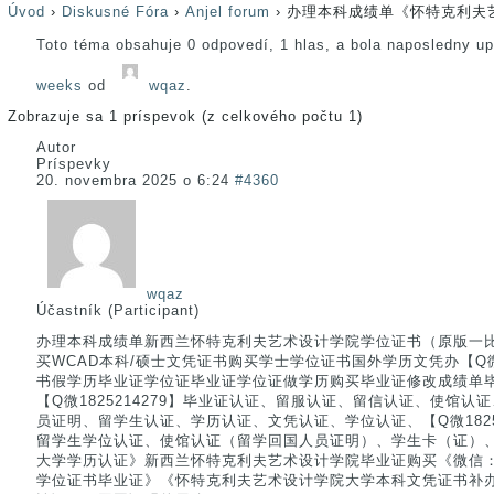
Úvod
›
Diskusné Fóra
›
Anjel forum
›
办理本科成绩单《怀特克利夫
Toto téma obsahuje 0 odpovedí, 1 hlas, a bola naposledny u
weeks
od
wqaz
.
Zobrazuje sa 1 príspevok (z celkového počtu 1)
Autor
Príspevky
20. novembra 2025 o 6:24
#4360
wqaz
Účastník (Participant)
办理本科成绩单新西兰怀特克利夫艺术设计学院学位证书（原版一比一）
买WCAD本科/硕士文凭证书购买学士学位证书国外学历文凭办【Q微1
书假学历毕业证学位证毕业证学位证做学历购买毕业证修改成绩单
【Q微1825214279】毕业证认证、留服认证、留信认证、使馆
员证明、留学生认证、学历认证、文凭认证、学位认证、【Q微1825
留学生学位认证、使馆认证（留学回国人员证明）、学生卡（证）、
大学学历认证》新西兰怀特克利夫艺术设计学院毕业证购买《微信：182
学位证书毕业证》《怀特克利夫艺术设计学院大学本科文凭证书补办