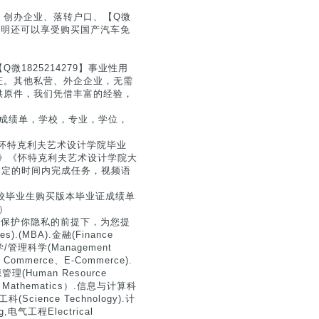
、创办企业、落转户口、【Q微
此证明还可以享受购买国产汽车免
1825214279】事业性用
证。其他私营、外企企业，无需
供原件，我们凭借丰富的经验，
业证成绩单，学校，专业，学位，
怀特克利夫艺术设计学院毕业
业证》《怀特克利夫艺术设计学院大
证在约定的时间内完成任务，视频语
院校毕业生购买版本毕业证成绩单
）
分保护你隐私的前提下，为您提
(MBA).金融(Finance
管理学/管理科学(Management
ic Commerce、E-Commerce).
管理(Human Resource
ed Mathematics）.信息与计算科
理工科(Science Technology).计
g,电气工程Electrical