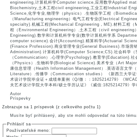
engineering,计算机科学Computer science,应用数学Applied ma
Biochemistry,土木工程civil engineering,工业工程Industrial Eng
Science,化学专业,物理学（physics）.生物医学工程（Biomedical
（Manufacturing engineering）电气工程专业(Electrical Engin
specialty).机械工程(Mechanical Engineering，ME).材料工程（Ma
程（Environmental Engineering）.土木工程（civil engineeri
Engineering).数学和计算机科学专业(数学计算机科学系 Department o
computer science).会计(Accounting).精算科学(Actuarial Sci
(Finance Profession).商业管理专业(General Business).市场营销
Administration).计算机科学(Computer Science;CS).社会科学（
（Communication）.心理学(Psychology).教育学(Education).社
（Physics）.生物科学(Biological Science).美术专业（Art Maj
康信息管理（Health Information Management）.英语语言文学（Eng
Literature）.传播学（Communication studies） 《新
术设计学院毕业证＋成绩单案例《Q/微：：1825214279》《W
夫艺术设计学院大学本科/硕士学历认证》《威信:1825214279》
Autor
Príspevky
Zobrazuje sa 1 príspevok (z celkového počtu 1)
Musíte byť prihlásený, aby ste mohli odpovedať na túto tému
Prihlásiť sa
Používateľské meno:
Heslo: