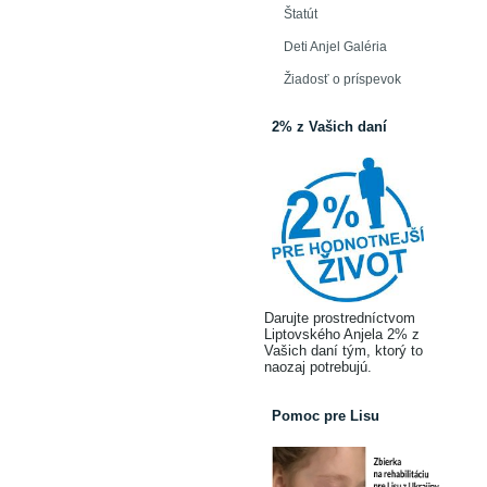
Štatút
Deti Anjel Galéria
Žiadosť o príspevok
2% z Vašich daní
Darujte prostredníctvom
Liptovského Anjela 2% z
Vašich daní tým, ktorý to
naozaj potrebujú.
Pomoc pre Lisu