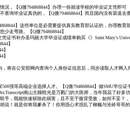
，【Q微794868844】办理一份就读学校的毕业证文凭即可
查询毕业证真伪的，【Q微794868844】而且国内没有渠道
4868844】这些单位是必需要提供真实教育部认证的，办理教
弯路。【Q微794868844】
玛丽大学毕业证成绩单购买《》Saint Mary’s University dip
844】
44】
44】
将在公安部网内查询个人身份证信息后，同步读取人才网入库信息。Q
强等高端企业选择人才。【Q微794868844】做SMU学位证书Q
y diplomaoffer,Transcript南山主顾晗光是万戮门的大医
联手，既能快速斩除此祸害，且不至于腹背受敌，如何不妥？，
胡说！就是你将我爹杀了！你用惑心术惑乱了柳巍与沧岭哥哥的