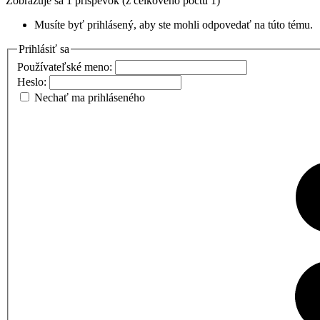
Zobrazuje sa 1 príspevok (z celkového počtu 1)
Musíte byť prihlásený, aby ste mohli odpovedať na túto tému.
Prihlásiť sa
Používateľské meno:
Heslo:
Nechať ma prihláseného