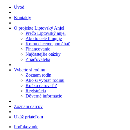
Úvod
Kontakty
O projekte Liptovský Anjel
Prečo Liptovský anjel
Ako to celé funguje
Komu chceme pomáhať
Financovanie
Najčastejšie otázky
Zriaďovatelia
Vyberte si rodinu
Zoznam rodín
Ako si vybrať rodinu
Koľko darovať ?
Registrácia
Dôverné informácie
Zoznam darcov
Ukáž priateľom
Poďakovanie