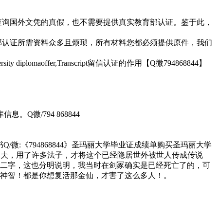
去查询国外文凭的真假，也不需要提供真实教育部认证。鉴于此，
育部认证所需资料众多且烦琐，所有材料您都必须提供原件，我们
lomaoffer,Transcript留信认证的作用【Q微794868844】
微/794 868844
/微:《794868844》圣玛丽大学毕业证成绩单购买圣玛丽大学
师，当年我花了好多功夫，用了许多法子，才将这个已经隐居世外被世人传成传说
二字，这也分明说明，我当时在剑冢确实是已经死亡了的，可
神智！都是你想复活那金仙，才害了这么多人！。