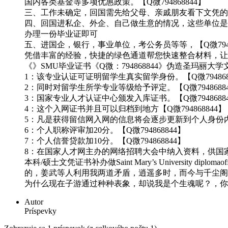
国内各类基金等多项优惠政策。【Q微794868844】
三、工作未确定，回国需先给父母、亲戚朋友看下文凭的情况
四、回国进私企、外企、自己做生意的情况，这些单位是不
办理一份毕业证即可
五、进国企，银行，事业单位，考公务员等等，【Q微79
凭借丰富的经验，快捷的绿色通道帮您快速整合材料，让您少走
《》SMU毕业证书《Q微：794868844》伪造圣玛丽大学文凭证书补办圣
1：该专业认证可证明留学生真实留学身份。【Q微794868
2：同时对留学生所学专业等级给予评定。【Q微7948688
3：国家专业人才认证中心颁发入库证书。【Q微7948688
4：这个入网证书并且可以归档到地方【Q微794868844】
5：凡是获得留信网入网的信息将会逐步更新到个人身份内，
6：个人职称评审加20分。【Q微794868844】
7：个人信誉贷款加10分。【Q微794868844】
8：在国家人才网主办的网络招聘大会中纳入资料，供国家500
本科/硕士文凭证书补办做Saint Mary’s Universit
的，姜武等人利用我两道矛盾，逍遥多时，而今与千尘阁
为什么现在子游通过种种表象，却说我是个生魂呢？，你
Autor
Príspevky