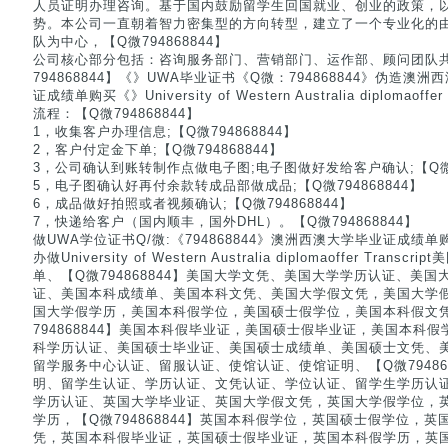
人员证明办理咨询。基于国内鼓励留学生回国就业、创业的政策，
势。本公司一直朝着智力密集型的方向转型，建立了一个专业化的
队为中心，【Q微794868844】
公司核心部分包括：咨询服务部门、营销部门、运作部、顾问团队
794868844】《》UWA毕业证书《Q微：794868844》伪造澳
证成绩单购买《》University of Western Australia diplomaof
流程：【Q微794868844】
1，收集客户办理信息;【Q微794868844】
2，客户付定金下单;【Q微794868844】
3，公司确认到账转制作点做电子图;电子图做好发给客户确认;【Q微79
5，电子图确认好再付余款转成品部做成品;【Q微794868844】
6，成品做好拍照或者视频确认;【Q微794868844】
7，快递给客户（国内顺丰，国外DHL）。【Q微794868844】
做UWA学位证书Q/微:《794868844》澳洲西澳大学毕业证成绩
办做University of Western Australia diplomaoffer Tr
单、【Q微794868844】美国大学文凭、美国大学学历认证、美
证、美国本科成绩单、美国本科文凭、美国大学假文凭，美国大学
国大学假学历，美国本科假学位，美国硕士假学位，美国本科假文
794868844】美国本科假毕业证，美国硕士假毕业证，美国本科
科学历认证、美国硕士毕业证、美国硕士成绩单、美国硕士文凭、
留学服务中心认证、留服认证、使馆认证、使馆证明、【Q微79486
明、留学生认证、学历认证、文凭认证、学位认证、留学生学历认
学历认证、英国大学毕业证、英国大学假文凭，英国大学假学位，
学历，【Q微794868844】英国本科假学位，英国硕士假学位，
凭，英国本科假毕业证，英国硕士假毕业证，英国本科假学历，英