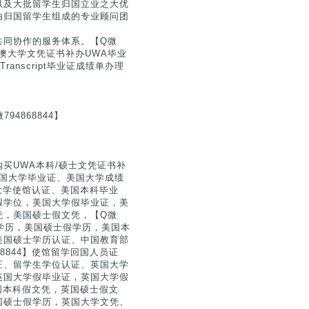
以及大批留学生归国立业之大优
由归国留学生组成的专业顾问团
共同协作的服务体系。【Q微
洲西澳大学文凭证书补办UWA毕业
fer Transcript毕业证成绩单办理
4868844】
单购买UWA本科/硕士文凭证书补
anscript美国大学毕业证、美国大学成绩
国大学使馆认证、美国本科毕业
假学位，美国大学假毕业证，美
凭，美国硕士假文凭，【Q微
假学历，美国硕士假学历，美国本
美国硕士学历认证、中国教育部
8844】使馆留学回国人员证
证、留学生学位认证、英国大学
英国大学假毕业证，英国大学假
英国本科假文凭，英国硕士假文
国硕士假学历，英国大学文凭、