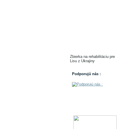
Zbierka na rehabilitáciu pre
Lisu z Ukrajiny
Podporujú nás :