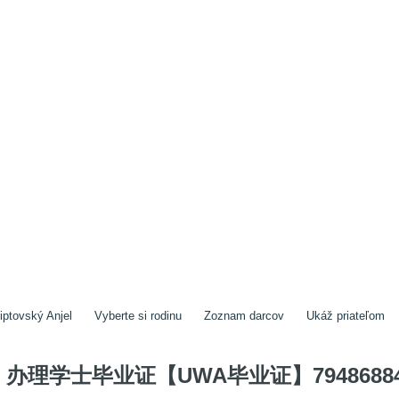
iptovský Anjel
Vyberte si rodinu
Zoznam darcov
Ukáž priateľom
办理学士毕业证【UWA毕业证】7948688