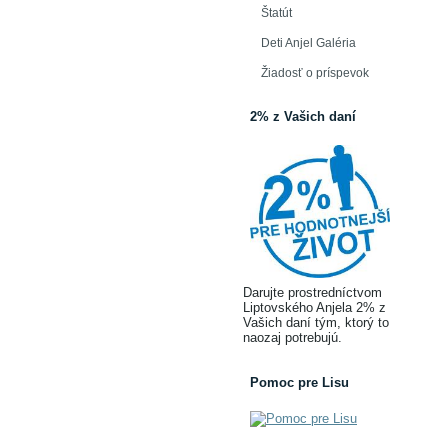
Štatút
Deti Anjel Galéria
Žiadosť o príspevok
2% z Vašich daní
Darujte prostredníctvom
Liptovského Anjela 2% z
Vašich daní tým, ktorý to
naozaj potrebujú.
Pomoc pre Lisu