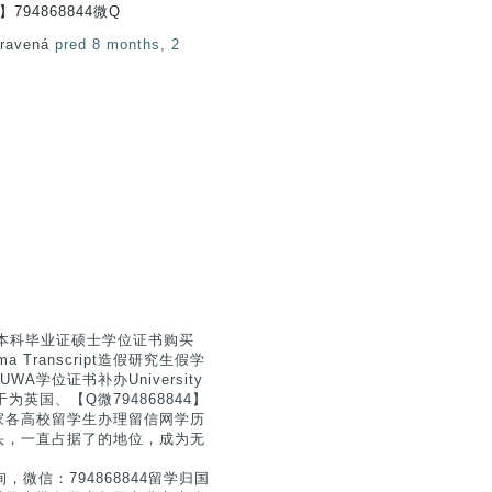
94868844微Q
pravená
pred 8 months, 2
大学本科毕业证硕士学位证书购买
ploma Transcript造假研究生假学
A学位证书补办University
一直专注于为英国、【Q微794868844】
家各高校留学生办理留信网学历
头，一直占据了的地位，成为无
，微信：794868844留学归国