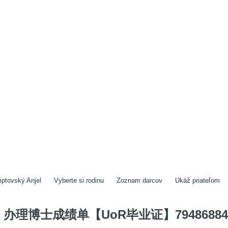
iptovský Anjel
Vyberte si rodinu
Zoznam darcov
Ukáž priateľom
办理博士成绩单【UoR毕业证】79486884