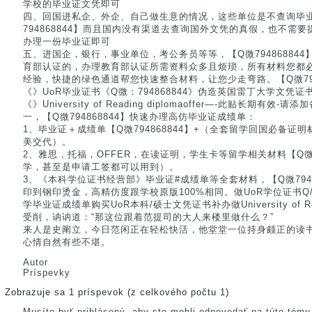
学校的毕业证文凭即可
四、回国进私企、外企、自己做生意的情况，这些单位是不查询毕
794868844】而且国内没有渠道去查询国外文凭的真假，也不需
办理一份毕业证即可
五、进国企，银行，事业单位，考公务员等等，【Q微79486884
育部认证的，办理教育部认证所需资料众多且烦琐，所有材料您都
经验，快捷的绿色通道帮您快速整合材料，让您少走弯路。【Q微7948
《》UoR毕业证书《Q微：794868844》伪造英国雷丁大学文凭
《》University of Reading diplomaoffer—-此贴长期有
一，【Q微794868844】快速办理高仿毕业证成绩单：
1、毕业证＋成绩单【Q微794868844】+（全套留学回国必备
美交代）。
2、雅思，托福，OFFER，在读证明，学生卡等留学相关材料【Q微7
学，甚至是申请工签都可以用到）。
3、《本科学位证书经营部》毕业证#成绩单等全套材料，【Q微7948
印到钢印烫金，高精仿度跟学校原版100%相同。做UoR学位证书Q/微
学毕业证成绩单购买UoR本科/硕士文凭证书补办做University of Read
受削，讷讷道：“那这位跟着范提司的大人来楼里做什么？”
来人是史阐立，今日范闲正在轻松快活，他堂堂一位持身颇正的读
心情自然有些不堪。
Autor
Príspevky
Zobrazuje sa 1 príspevok (z celkového počtu 1)
Musíte byť prihlásený, aby ste mohli odpovedať na túto tému