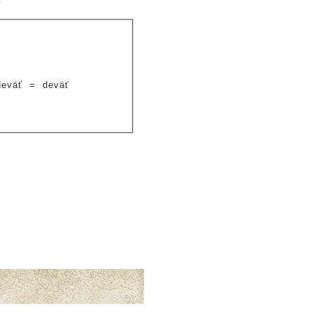
deväť
=
deväť