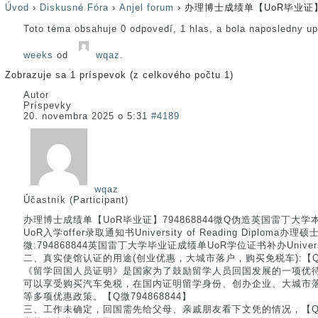
Úvod
›
Diskusné Fóra
›
Anjel forum
›
办理博士成绩单【UoR毕业证】7
Toto téma obsahuje 0 odpovedí, 1 hlas, a bola naposledny u
weeks
od
wqaz
.
Zobrazuje sa 1 príspevok (z celkového počtu 1)
Autor
Príspevky
20. novembra 2025 o 5:31
#4189
wqaz
Účastník (Participant)
办理博士成绩单【UoR毕业证】794868844微Q伪造英国雷丁大
UoR入学offer录取通知书University of Reading Diplom
微:794868844英国雷丁大学毕业证成绩单UoR学位证书补办University of
二、真实使馆认证的用途(创业优惠，大城市落户，购买免税车):【Q微7
《留学回国人员证明》是国家为了鼓励留学人员回国发展的一项优
可以享受购买汽车免税，在国内证明留学身份、创办企业、大城市
等多项优惠政策。【Q微794868844】
三、工作未确定，回国需先给父母、亲戚朋友看下文凭的情况，【Q微7