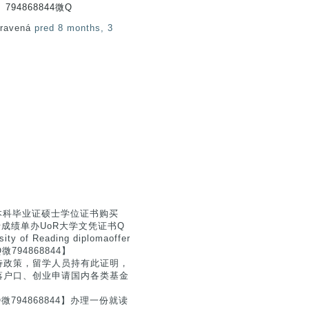
94868844微Q
pravená
pred 8 months, 3
学本科毕业证硕士学位证书购买
a办理硕士成绩单办UoR大学文凭证书Q
 Reading diplomaoffer
94868844】
待政策，留学人员持有此证明，
落户口、创业申请国内各类基金
94868844】办理一份就读