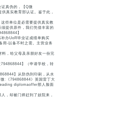
业证真伪的，【Q微
要提供真实教育部认证。鉴于此，
4】这些单位是必需要提供真实教
必须提供原件，我们凭借丰富的
68844】
证书补办UoR毕业证成绩单购买
效-请添加备用-以备不时之需。主营业务
证明材料，给父母及亲朋好友一份完
94868844】（申请学校，转
68844】从防伪到印刷，从水
:《794868844》英国雷丁大
ing diplomaoffer那人脸面
书人，却被门师赶到了妓院来，
.