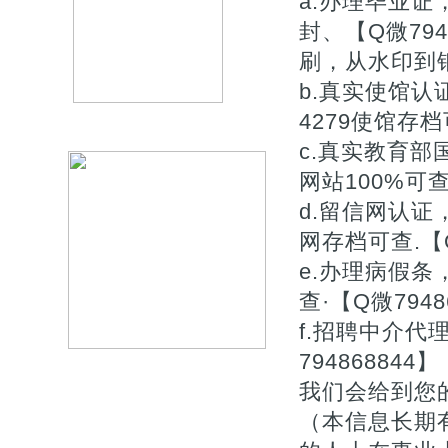
a.办理毕业证
封、【Q微79
刷，从水印到钢
b.真实使馆认
4279使馆存档
c.真实教育
网站100%可查.
d.留信网认
网存档可查.【Q
e.办理病假
查·【Q微7948
f.招聘中介
7948688
我们会给到您
（本信息长期