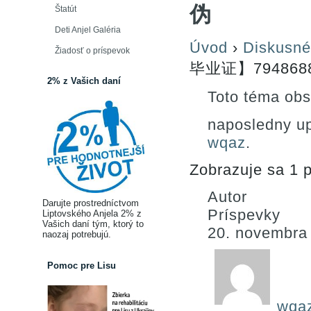
伪
Štatút
Deti Anjel Galéria
Úvod
›
Diskusné
Žiadosť o príspevok
毕业证】794868
2% z Vašich daní
Toto téma obs
naposledny u
wqaz
.
Zobrazuje sa 1 p
Autor
Darujte prostredníctvom
Príspevky
Liptovského Anjela 2% z
Vašich daní tým, ktorý to
20. novembra
naozaj potrebujú.
Pomoc pre Lisu
wqa