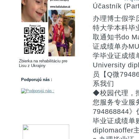
Účastník (Part
办理博士假学历
特大学本科毕业
取通知书do Mar
证成绩单办MU
学毕业证成绩单马
Zbierka na rehabilitáciu pre
Universit
Lisu z Ukrajiny
员【Q微794
Podporujú nás :
系我们
◆校园代理，
您服务专业服
7948688
毕业证成绩单购买《》
diplomaoff