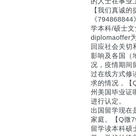
的人士在事业上
【我们真诚的提
《794868
学本科/硕士文凭证书
diplomao
回应社会关切和
影响及各国（
况，疫情期间
过在线方式修
求的情况，【Q
州美国毕业证
进行认定。
出国留学现在
家庭。【Q微7
留学读本科硕