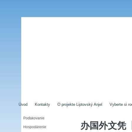
Úvod
Kontakty
O projekte Liptovský Anjel
Vyberte si ro
Poďakovanie
办国外文凭【U
Hospodárenie