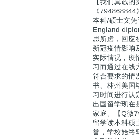
【我们真诚的提
《794868
本科/硕士文凭证书补
England d
思所虑，回应社
新冠疫情影响
实际情况，疫
习而通过在线
符合要求的情况
书、林州美国
习时间进行认
出国留学现在
家庭。【Q微7
留学读本科硕
誉，学校始终