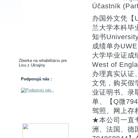
Účastník (Part
办国外文凭【U
兰大学本科毕业
知书Universit
成绩单办UWE
大学毕业证成绩单U
Zbierka na rehabilitáciu pre
West of Eng
Lisu z Ukrajiny
办理真实认证
Podporujú nás :
文凭，购买假
业证明书、录取
单、【Q微79
驾照、网上存
★本公司一直
洲、法国、德