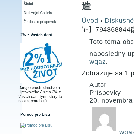
造
Štatút
Deti Anjel Galéria
Úvod
›
Diskusné
Žiadosť o príspevok
证】79486884
2% z Vašich daní
Toto téma obs
naposledny u
wqaz
.
Zobrazuje sa 1 p
Autor
Darujte prostredníctvom
Príspevky
Liptovského Anjela 2% z
Vašich daní tým, ktorý to
20. novembra
naozaj potrebujú.
Pomoc pre Lisu
wqa