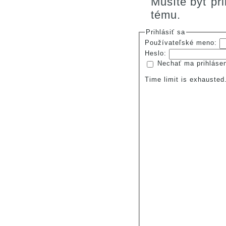
Musíte byť pr
tému.
Prihlásiť sa
Používateľské meno:
Heslo:
Nechať ma prihláse
Time limit is exhauste