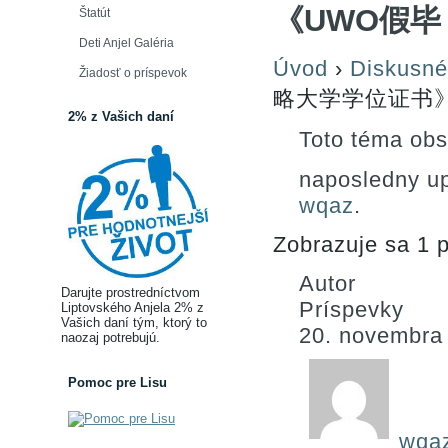
《UWO假毕
Štatút
Deti Anjel Galéria
Úvod
›
Diskusné
Žiadosť o príspevok
略大学学位证书
2% z Vašich daní
Toto téma obs
naposledny u
wqaz
.
Zobrazuje sa 1 p
Autor
Darujte prostredníctvom
Príspevky
Liptovského Anjela 2% z
Vašich daní tým, ktorý to
20. novembra
naozaj potrebujú.
Pomoc pre Lisu
wqa