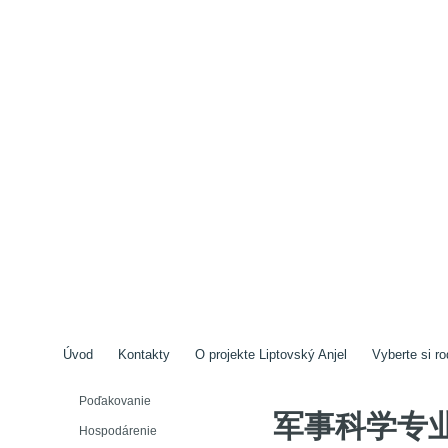
Úvod
Kontakty
O projekte Liptovský Anjel
Vyberte si ro
Poďakovanie
军事科学专
Hospodárenie