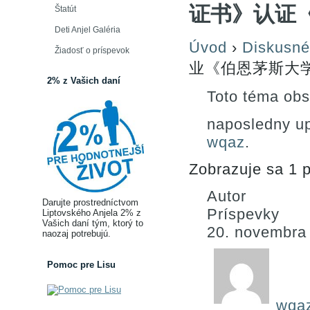
证书》认证
Štatút
Deti Anjel Galéria
Úvod
›
Diskusné
Žiadosť o príspevok
业《伯恩茅斯大
2% z Vašich daní
Toto téma obs
naposledny u
wqaz
.
Zobrazuje sa 1 p
Autor
Darujte prostredníctvom
Príspevky
Liptovského Anjela 2% z
Vašich daní tým, ktorý to
20. novembra
naozaj potrebujú.
Pomoc pre Lisu
wqa