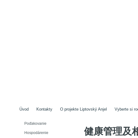
Úvod
Kontakty
O projekte Liptovský Anjel
Vyberte si ro
Poďakovanie
健康管理及
Hospodárenie