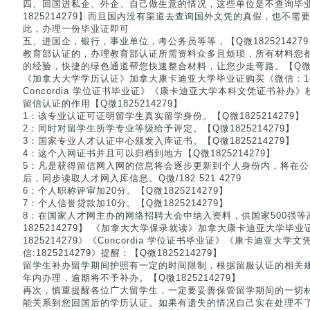
四、回国进私企、外企、自己做生意的情况，这些单位是不查询毕
1825214279】而且国内没有渠道去查询国外文凭的真假，也不
此，办理一份毕业证即可
五、进国企，银行，事业单位，考公务员等等，【Q微18252142
教育部认证的，办理教育部认证所需资料众多且烦琐，所有材料您
的经验，快捷的绿色通道帮您快速整合材料，让您少走弯路。【Q微182
《加拿大大学学历认证》加拿大康卡迪亚大学毕业证购买《微信：182
Concordia 学位证书毕业证》《康卡迪亚大学本科文凭证书补办
留信认证的作用【Q微1825214279】
1：该专业认证可证明留学生真实留学身份。【Q微1825214279】
2：同时对留学生所学专业等级给予评定。【Q微1825214279】
3：国家专业人才认证中心颁发入库证书。【Q微1825214279】
4：这个入网证书并且可以归档到地方【Q微1825214279】
5：凡是获得留信网入网的信息将会逐步更新到个人身份内，将在
后，同步读取人才网入库信息。Q微/182 521 4279
6：个人职称评审加20分。【Q微1825214279】
7：个人信誉贷款加10分。【Q微1825214279】
8：在国家人才网主办的网络招聘大会中纳入资料，供国家500强等
1825214279】 《加拿大大学保录就读》加拿大康卡迪亚大学毕
1825214279》《Concordia 学位证书毕业证》《康卡迪亚大
信:1825214279》提醒：【Q微1825214279】
留学生补办留学期间护照有一定的时间限制，根据留服认证的相关
年内办理，逾期将不予补办。【Q微1825214279】
再次，慎重提醒各位广大留学生，一定要妥善保管留学期间的一切
能关系到您回国后的学历认证。如果有遗失的情况自己实在处理不