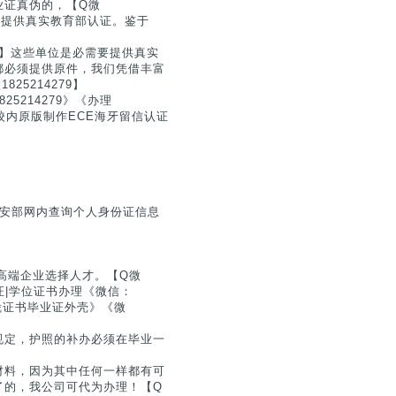
业证真伪的，【Q微
需要提供真实教育部认证。鉴于
79】这些单位是必需要提供真实
都必须提供原件，我们凭借丰富
5214279】
5214279》《办理
》校内原版制作ECE海牙留信认证
公安部网内查询个人身份证信息
高端企业选择人才。【Q微
业证|学位证书办理《微信：
学文凭证书毕业证外壳》《微
规定，护照的补办必须在毕业一
材料，因为其中任何一样都有可
了的，我公司可代为办理！【Q