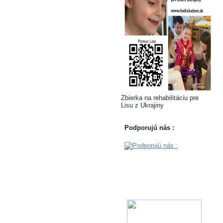
Zbierka na rehabilitáciu pre
Lisu z Ukrajiny
Podporujú nás :