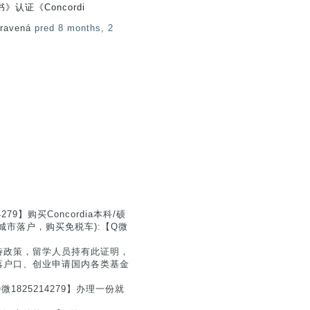
认证《Concordi
pravená
pred 8 months, 2
】购买Concordia本科/硕
市落户，购买免税车):【Q微
待政策，留学人员持有此证明，
落户口、创业申请国内各类基金
825214279】办理一份就