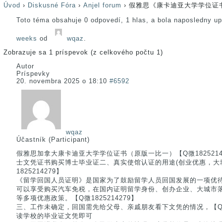
Úvod
›
Diskusné Fóra
›
Anjel forum
›
假雅思《康卡迪亚大学学位证书》
Toto téma obsahuje 0 odpovedí, 1 hlas, a bola naposledny u
weeks
od
wqaz
.
Zobrazuje sa 1 príspevok (z celkového počtu 1)
Autor
Príspevky
20. novembra 2025 o 18:10
#6592
wqaz
Účastník (Participant)
假雅思加拿大康卡迪亚大学学位证书（原版一比一）【Q微1825214279
士文凭证书购买博士毕业证二、真实使馆认证的用途(创业优惠，大城
1825214279】
《留学回国人员证明》是国家为了鼓励留学人员回国发展的一项优
可以享受购买汽车免税，在国内证明留学身份、创办企业、大城市
等多项优惠政策。【Q微1825214279】
三、工作未确定，回国需先给父母、亲戚朋友看下文凭的情况，【Q微1
读学校的毕业证文凭即可