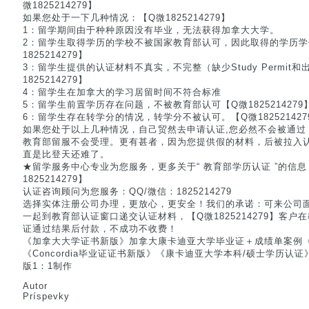
微1825214279】
如果您处于一下几种情况：【Q微1825214279】
1：留学期间由于种种原因没有毕业，无法获得加拿大大学。
2：留学生取得学历的学校不被国家教育部认可，因此取得的学历学
1825214279】
3：留学生提供的认证材料不真实，不完整（缺少Study Permit和出
1825214279】
4：留学生在加拿大的学习居留时间不符合标准
5：留学生前置学历存在问题，不被教育部认可【Q微1825214279
6：留学生存在转学分的情况，转学分不被认可。【Q微182521427
如果您处于以上几种情况，自己贸然去申请认证,您必然不会被通过
教育部留服不会受理。更有甚者，因为您提供假的材料，后被拉入
直是比登天还难了。
★留学服务中心专业为您服务，更多关于“ 教育部学历认证 ”的信
1825214279】
认证咨询顾问为您服务：QQ/微信：1825214279
选择实体注册公司办理，更放心，更安全！我们的承诺：可来公司
一起到教育部认证窗口递交认证材料，【Q微1825214279】客
证通过结果后付款，不成功不收费！
《加拿大大学证书新版》加拿大康卡迪亚大学毕业证＋成绩单案例《Q/微
《Concordia毕业证证书新版》《康卡迪亚大学本科/硕士学历认证》《
版1：1制作
Autor
Príspevky