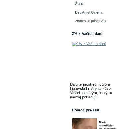
Štatút
Deti Anjel Galéria
Žiadosť o príspevok
2% z Vašich daní
Darujte prostredníctvom
Liptovského Anjela 2% z
Vašich daní tým, ktorý to
naozaj potrebujú.
Pomoc pre Lisu