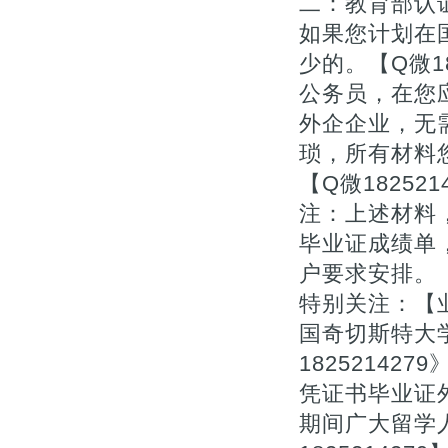
二：教育部认证
如果您计划在
少的。【Q微1
公务员，在您
外企企业，无
琐，所有材料
【Q微1825
注：上述材料，
毕业证成绩单
户要求安排。
特别关注：【
国奇切斯特大
1825214
凭证书毕业证外
期间广大留学