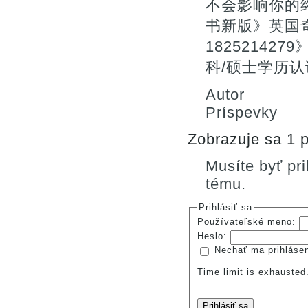
不会影响你的终
书新版》英国
1825214
科/硕士学历认证
Autor
Príspevky
Zobrazuje sa 1 p
Musíte byť pr
tému.
Prihlásiť sa
Používateľské meno:
Heslo:
Nechať ma prihláse
Time limit is exhauste
Prihlásiť sa