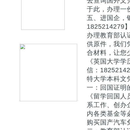
去查询国外文
于此，办理一
五、进国企，
1825214
办理教育部认
供原件，我们
合材料，让您少
《英国大学学
信：18252
特大学本科文
一：回国证明
《留学回国人
系工作、创办企
内各类基金等
购买国产汽车