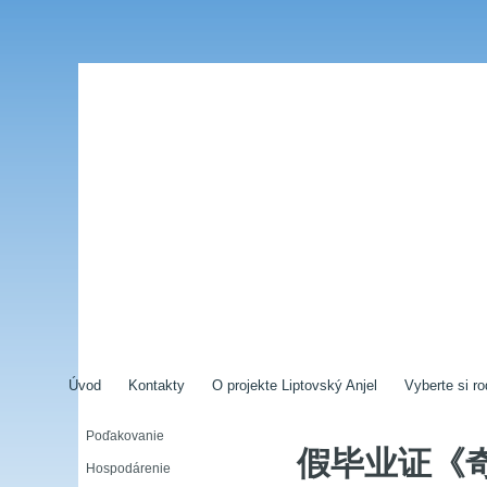
Úvod
Kontakty
O projekte Liptovský Anjel
Vyberte si ro
Poďakovanie
假毕业证《
Hospodárenie