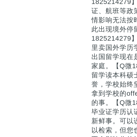
1825214
证、航班等政
情影响无法按
此出现境外停
1825214
里卖国外学历
出国留学现在
家庭。【Q微1
留学读本科硕
誉，学校始终
拿到学校的of
的事。【Q微1
毕业证学历认
新鲜事。可以
以检索，但您