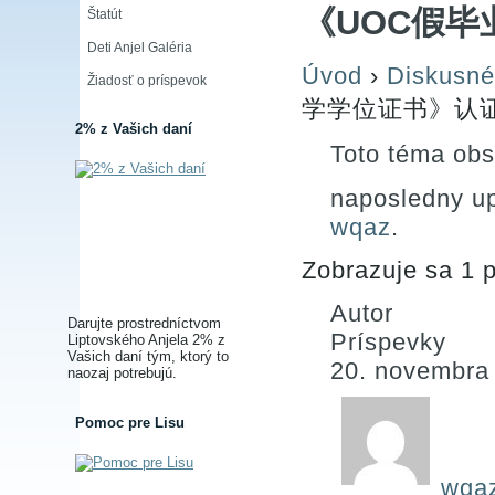
《UOC假毕
Štatút
Deti Anjel Galéria
Úvod
›
Diskusné
Žiadosť o príspevok
学学位证书》认
2% z Vašich daní
Toto téma obs
naposledny u
wqaz
.
Zobrazuje sa 1 p
Autor
Darujte prostredníctvom
Príspevky
Liptovského Anjela 2% z
Vašich daní tým, ktorý to
20. novembra
naozaj potrebujú.
Pomoc pre Lisu
wqa