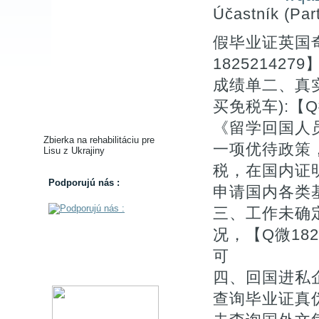
Účastník (Part
假毕业证英国
1825214
成绩单二、真
买免税车):【Q微
《留学回国人
Zbierka na rehabilitáciu pre
一项优待政策
Lisu z Ukrajiny
税，在国内证
Podporujú nás :
申请国内各类基
三、工作未确
况，【Q微18
可
四、回国进私
查询毕业证真伪