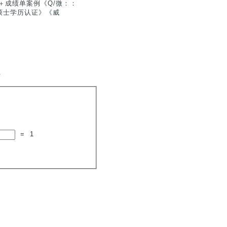
＋成绩单案例《Q/微：：
/硕士学历认证》《威
.
=
1