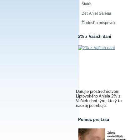
Štatút
Deti Anjel Galéria
Žiadosť o príspevok
2% z Vašich daní
Darujte prostredníctvom
Liptovského Anjela 2% z
Vašich daní tým, ktorý to
naozaj potrebujú.
Pomoc pre Lisu