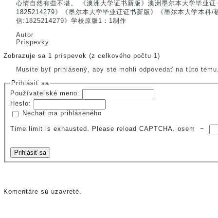
心情自然有些不堪。 《澳洲大学证书新版》澳洲墨尔本大学毕业证
1825214279》《墨尔本大学毕业证证书新版》《墨尔本大学本科
信:1825214279》学校原版1：1制作
Autor
Príspevky
Zobrazuje sa 1 príspevok (z celkového počtu 1)
Musíte byť prihlásený, aby ste mohli odpovedať na túto tému
Prihlásiť sa
Používateľské meno:
Heslo:
Nechať ma prihláseného
Time limit is exhausted. Please reload CAPTCHA.
osem
−
Prihlásiť sa
Komentáre sú uzavreté.