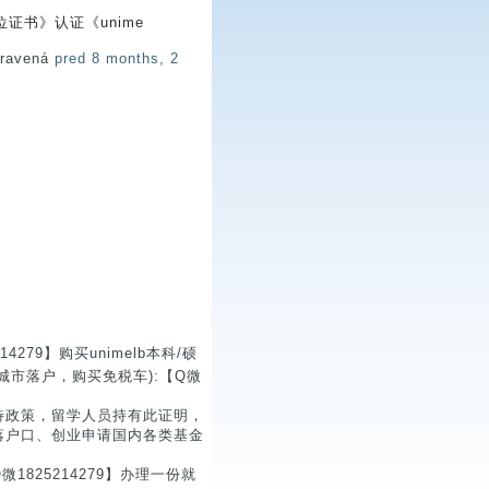
证书》认证《unime
pravená
pred 8 months, 2
79】购买unimelb本科/硕
市落户，购买免税车):【Q微
待政策，留学人员持有此证明，
落户口、创业申请国内各类基金
825214279】办理一份就