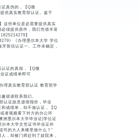
业证真伪的，【Q微
需要提供真实教育部认证。鉴于
79】这些单位是必需要提供真实
都必须提供原件，我们凭借丰富
5214279】
279》《办理墨尔本大学 学位
海牙留信认证一、工作未确定，
历认证的真假，【Q微
毕业证成绩单即可
】办理真实教育部认证 教育部学
兴趣就请联系我们。
教育部认证故意虚假报价，毕业
证和成绩单，却不做认证，【Q
系，或者视频看下对方的办公环
澳洲墨尔本大学毕业证|学位证
《墨尔本大学文凭证书毕业证外
范提司的大人来楼里做什么？”
书人，却被门师赶到了妓院来，