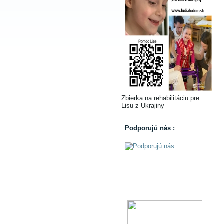
Zbierka na rehabilitáciu pre
Lisu z Ukrajiny
Podporujú nás :