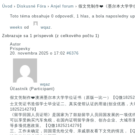
Úvod
›
Diskusné Fóra
›
Anjel forum
›
假文凭制作❤️《墨尔本大学学位
Toto téma obsahuje 0 odpovedí, 1 hlas, a bola naposledny u
weeks
od
wqaz
.
Zobrazuje sa 1 príspevok (z celkového počtu 1)
Autor
Príspevky
20. novembra 2025 o 17:02
#6376
wqaz
Účastník (Participant)
假文凭制作❤️澳洲墨尔本大学学位证书（原版一比一）【Q微18252142
士文凭证书造假学士毕业证二、真实使馆认证的用途(创业优惠，大城
1825214279】
《留学回国人员证明》是国家为了鼓励留学人员回国发展的一项优
可以享受购买汽车免税，在国内证明留学身份、创办企业、大城市
等多项优惠政策。【Q微1825214279】
三、工作未确定，回国需先给父母、亲戚朋友看下文凭的情况，【Q微1