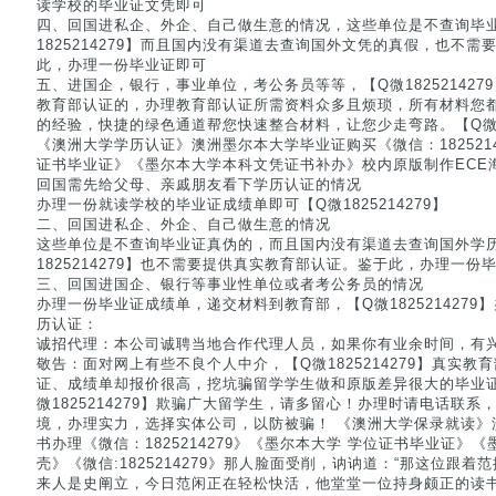
读学校的毕业证文凭即可
四、回国进私企、外企、自己做生意的情况，这些单位是不查询毕
1825214279】而且国内没有渠道去查询国外文凭的真假，也不
此，办理一份毕业证即可
五、进国企，银行，事业单位，考公务员等等，【Q微18252142
教育部认证的，办理教育部认证所需资料众多且烦琐，所有材料您
的经验，快捷的绿色通道帮您快速整合材料，让您少走弯路。【Q微182
《澳洲大学学历认证》澳洲墨尔本大学毕业证购买《微信：1825214
证书毕业证》《墨尔本大学本科文凭证书补办》校内原版制作ECE
回国需先给父母、亲戚朋友看下学历认证的情况
办理一份就读学校的毕业证成绩单即可【Q微1825214279】
二、回国进私企、外企、自己做生意的情况
这些单位是不查询毕业证真伪的，而且国内没有渠道去查询国外学
1825214279】也不需要提供真实教育部认证。鉴于此，办理一份
三、回国进国企、银行等事业性单位或者考公务员的情况
办理一份毕业证成绩单，递交材料到教育部，【Q微1825214279
历认证：
诚招代理：本公司诚聘当地合作代理人员，如果你有业余时间，有
敬告：面对网上有些不良个人中介，【Q微1825214279】真实
证、成绩单却报价很高，挖坑骗留学学生做和原版差异很大的毕业
微1825214279】欺骗广大留学生，请多留心！办理时请电话联
境，办理实力，选择实体公司，以防被骗！ 《澳洲大学保录就读》
书办理《微信：1825214279》《墨尔本大学 学位证书毕业证》
壳》《微信:1825214279》那人脸面受削，讷讷道：“那这位跟着
来人是史阐立，今日范闲正在轻松快活，他堂堂一位持身颇正的读