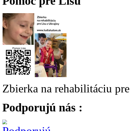
Pomoc pre Lisu
Zbierka na rehabilitáciu pr
Podporujú nás :