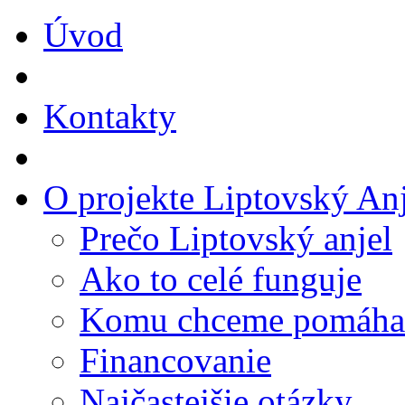
Úvod
Kontakty
O projekte Liptovský Anj
Prečo Liptovský anjel
Ako to celé funguje
Komu chceme pomáha
Financovanie
Najčastejšie otázky