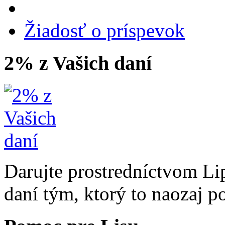
Žiadosť o príspevok
2% z Vašich daní
Darujte prostredníctvom Li
daní tým, ktorý to naozaj p