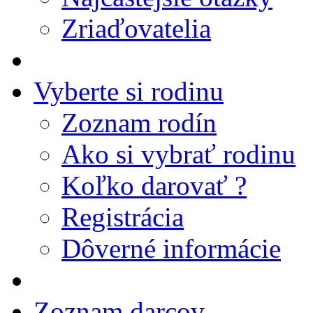
Zriaďovatelia
Vyberte si rodinu
Zoznam rodín
Ako si vybrať rodinu
Koľko darovať ?
Registrácia
Dôverné informácie
Zoznam darcov