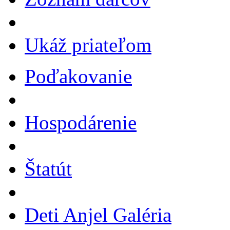
Ukáž priateľom
Poďakovanie
Hospodárenie
Štatút
Deti Anjel Galéria