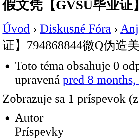
假文凭【GVSU毕业证】7
Úvod
›
Diskusné Fóra
›
Anj
证】794868844微Q伪造
Toto téma obsahuje 0 odp
upravená
pred 8 months,
Zobrazuje sa 1 príspevok (
Autor
Príspevky