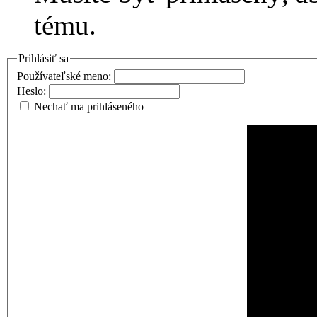
tému.
Prihlásiť sa
Používateľské meno:
Heslo:
Nechať ma prihláseného