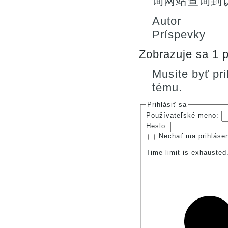
询网站查询到
Autor
Príspevky
Zobrazuje sa 1 p
Musíte byť pr
tému.
Prihlásiť sa
Používateľské meno:
Heslo:
Nechať ma prihláse
Time limit is exhauste