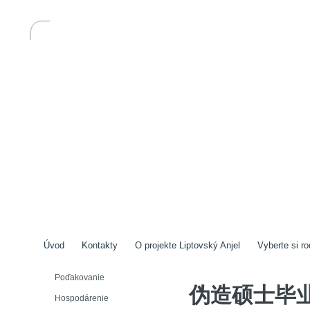
Úvod
Kontakty
O projekte Liptovský Anjel
Vyberte si ro
Poďakovanie
伪造硕士毕业
Hospodárenie