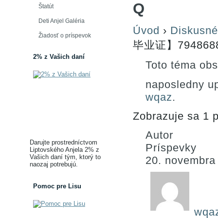
Q
Štatút
Deti Anjel Galéria
Úvod
›
Diskusné
Žiadosť o príspevok
毕业证】794868
2% z Vašich daní
Toto téma obs
naposledny u
wqaz
.
Zobrazuje sa 1 p
Autor
Darujte prostredníctvom
Príspevky
Liptovského Anjela 2% z
Vašich daní tým, ktorý to
20. novembra
naozaj potrebujú.
Pomoc pre Lisu
wqa