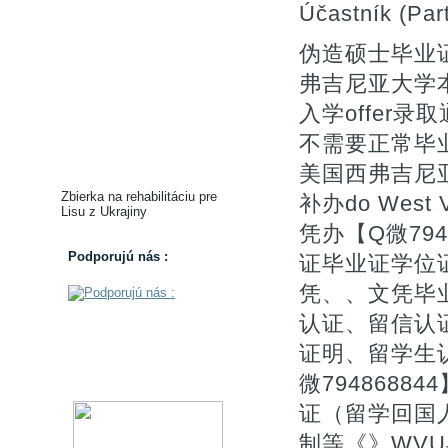
Účastník (Part
伪造硕士毕业证
弗吉尼亚大学
入学offer录取通知
不需要正常毕业
美国西弗吉尼
Zbierka na rehabilitáciu pre
补办do West V
Lisu z Ukrajiny
凭办【Q微79
Podporujú nás :
证毕业证学位
凭、、文凭毕业
认证、留信认
证明、留学生
微794868
证（留学回国
制等《》WVU