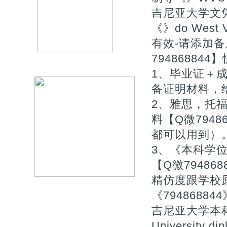
吉尼亚大学文
《》do West Vi
有效-请添加
7948688
1、毕业证＋成
备证明材料，
2、雅思，托
料【Q微794
都可以用到）
3、《本科学
【Q微7948
精仿度跟学校原
《794868
吉尼亚大学本科/
University 