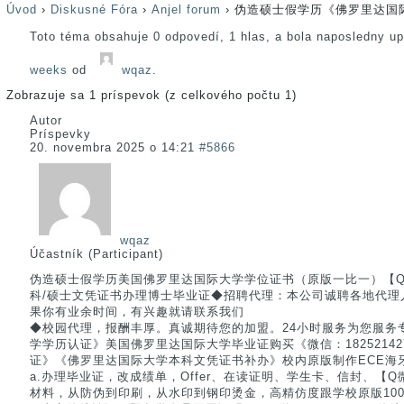
Úvod
›
Diskusné Fóra
›
Anjel forum
›
伪造硕士假学历《佛罗里达国
Toto téma obsahuje 0 odpovedí, 1 hlas, a bola naposledny u
weeks
od
wqaz
.
Zobrazuje sa 1 príspevok (z celkového počtu 1)
Autor
Príspevky
20. novembra 2025 o 14:21
#5866
wqaz
Účastník (Participant)
伪造硕士假学历美国佛罗里达国际大学学位证书（原版一比一）【Q微18
科/硕士文凭证书办理博士毕业证◆招聘代理：本公司诚聘各地代理人员【
果你有业余时间，有兴趣就请联系我们
◆校园代理，报酬丰厚。真诚期待您的加盟。24小时服务为您服务
学学历认证》美国佛罗里达国际大学毕业证购买《微信：18252142
证》《佛罗里达国际大学本科文凭证书补办》校内原版制作ECE海
a.办理毕业证，改成绩单，Offer、在读证明、学生卡、信封、【Q微1
材料，从防伪到印刷，从水印到钢印烫金，高精仿度跟学校原版100