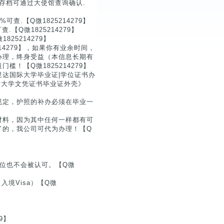
使馆存档可通过大使馆查询确认.
查.【Q微1825214279】
Q微1825214279】
25214279】
14279】，如果你有业余时间，
办理，终身受益（本信息长期有
！【Q微1825214279】
达国际大学毕业证|学位证书办
国际大学文凭证书毕业证外壳》
规定，护照的补办必须在毕业一
材料，因为其中任何一样都有可
了的，我公司可代为办理！【Q
位也不会被认可。【Q微
入境Visa）【Q微
】
9】