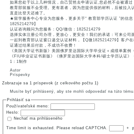
如果您处于以上几种情况，自己贸然去申请认证,您必然不会被通过
教育部留服不会受理。更有甚者，因为您提供假的材料，后被拉入
直是比登天还难了。
★留学服务中心专业为您服务，更多关于“ 教育部学历认证 ”的信
1825214279】
认证咨询顾问为您服务：QQ/微信：1825214279
选择实体注册公司办理，更放心，更安全！我们的承诺：可来公司
一起到教育部认证窗口递交认证材料，【Q微1825214279】客
证通过结果后付款，不成功不收费！
《美国大学证书新版》美国佛罗里达国际大学毕业证＋成绩单案例《Q/微
《FIU毕业证证书新版》《佛罗里达国际大学本科/硕士学历认证》《威信
1：1制作
Autor
Príspevky
Zobrazuje sa 1 príspevok (z celkového počtu 1)
Musíte byť prihlásený, aby ste mohli odpovedať na túto tému
Prihlásiť sa
Používateľské meno:
Heslo:
Nechať ma prihláseného
Time limit is exhausted. Please reload CAPTCHA.
+