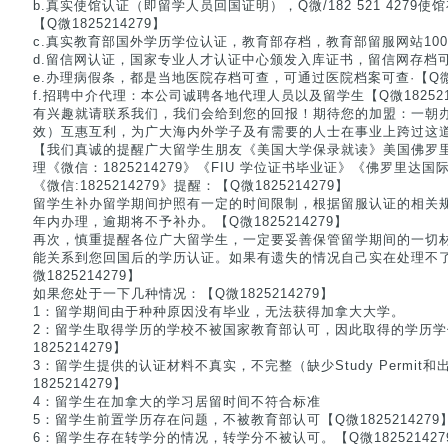
b.真实使馆认证（即留学人员回国证明），Q微/182 521 4279
【Q微1825214279】
c.真实教育部国外学历学位认证，教育部存档，教育部留服网站100%可
d.留信网认证，国家专业人才认证中心颁发入库证书，留信网存档可查.【
e.办理病假条，都是当地医院存档可查，可通过医院档案可查·【Q微18
f.招聘中介代理：本公司诚聘各地代理人员以及留学生【Q微18252
有兴趣就请联系我们，我们会给到您的回报！期待您的加盟：一朝
效）互惠互利，为广大海内外学子及有需要的人士在事业上跨过这道门槛
【我们真诚的提醒广大留学生朋友《美国大学保录就读》美国佛罗里
理《微信：1825214279》《FIU 学位证书毕业证》《佛罗里达
《微信:1825214279》提醒：【Q微1825214279】
留学生补办留学期间护照有一定的时间限制，根据留服认证的相关
年内办理，逾期将不予补办。【Q微1825214279】
再次，慎重提醒各位广大留学生，一定要妥善保管留学期间的一切
能关系到您回国后的学历认证。如果有遗失的情况自己实在处理不
微1825214279】
如果您处于一下几种情况：【Q微1825214279】
1：留学期间由于种种原因没有毕业，无法获得加拿大大学。
2：留学生取得学历的学校不被国家教育部认可，因此取得的学历学
1825214279】
3：留学生提供的认证材料不真实，不完整（缺少Study Permit和出
1825214279】
4：留学生在加拿大的学习居留时间不符合标准
5：留学生前置学历存在问题，不被教育部认可【Q微1825214279
6：留学生存在转学分的情况，转学分不被认可。【Q微182521427