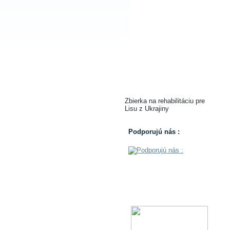
Zbierka na rehabilitáciu pre
Lisu z Ukrajiny
Podporujú nás :