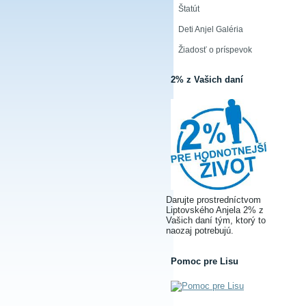
Štatút
Deti Anjel Galéria
Žiadosť o príspevok
2% z Vašich daní
Darujte prostredníctvom
Liptovského Anjela 2% z
Vašich daní tým, ktorý to
naozaj potrebujú.
Pomoc pre Lisu