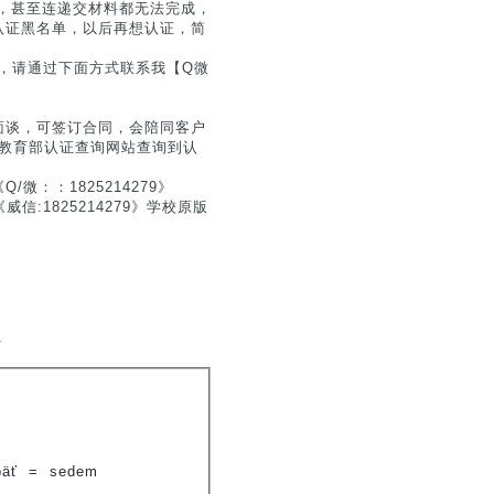
，甚至连递交材料都无法完成，
认证黑名单，以后再想认证，简
息，请通过下面方式联系我【Q微
面谈，可签订合同，会陪同客户
户在教育部认证查询网站查询到认
：：1825214279》
:1825214279》学校原版
.
päť
=
sedem