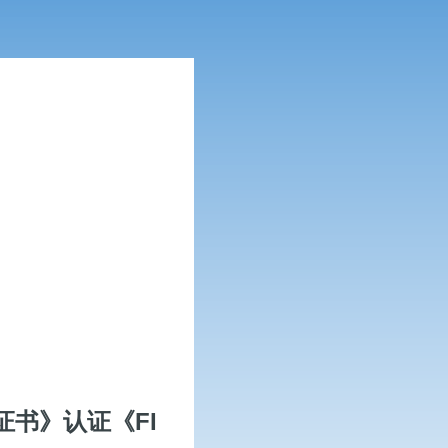
书》认证《FI