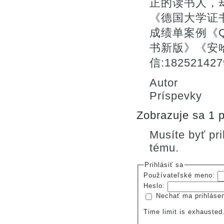
正的读书人，
《德国大学证
成绩单案例《Q/
书新版》《安
信:182521
Autor
Príspevky
Zobrazuje sa 1 p
Musíte byť pr
tému.
Prihlásiť sa
Používateľské meno:
Heslo:
Nechať ma prihláse
Time limit is exhauste