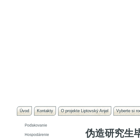
Úvod
Kontakty
O projekte Liptovský Anjel
Vyberte si ro
Poďakovanie
伪造研究生
Hospodárenie