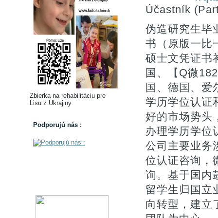
Účastník (Part
伪造研究生毕
书（原版一比一）
硕士文凭证书
国、【Q微18
国、德国、爱
Zbierka na rehabilitáciu pre
学历学位认证
Lisu z Ukrajiny
好的市场势头
Podporujú nás :
办理学历学位认证
公司主要业务涉
位认证咨询，微
询。基于国内
留学生归国立
向转型，建立