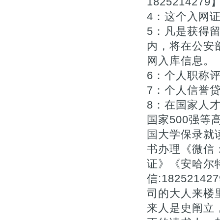
1825214279
4：这个入网证
5：凡是获得
内，将在公安
网入库信息。【Q
6：个人职称评审
7：个人信誉贷款
8：在国家人
国家500强等高
国大学保录就
书办理《微信：1
证》《安哈尔
信:18252
司的大人来楼
来人是史阐立