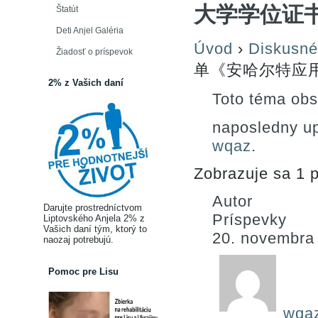
大学学位证
Štatút
Deti Anjel Galéria
Úvod
›
Diskusné
Žiadosť o príspevok
单《安哈尔特应
2% z Vašich daní
Toto téma obs
naposledny u
wqaz
.
Zobrazuje sa 1 p
Autor
Darujte prostredníctvom
Príspevky
Liptovského Anjela 2% z
Vašich daní tým, ktorý to
20. novembra
naozaj potrebujú.
Pomoc pre Lisu
wqa