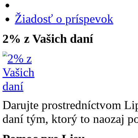
Žiadosť o príspevok
2% z Vašich daní
Darujte prostredníctvom Li
daní tým, ktorý to naozaj p