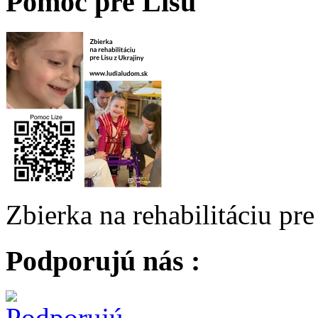
Pomoc pre Lisu
Zbierka na rehabilitáciu pr
Podporujú nás :