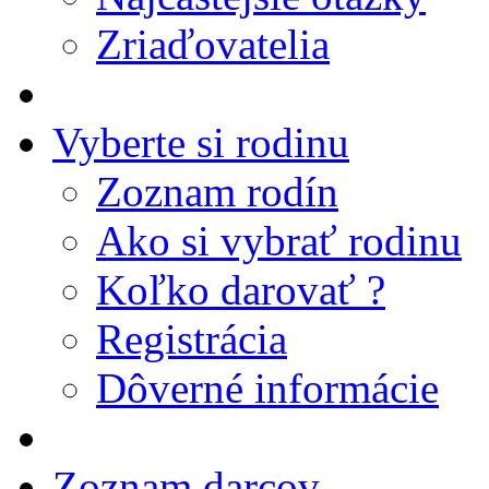
Zriaďovatelia
Vyberte si rodinu
Zoznam rodín
Ako si vybrať rodinu
Koľko darovať ?
Registrácia
Dôverné informácie
Zoznam darcov