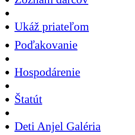
Ukáž priateľom
Poďakovanie
Hospodárenie
Štatút
Deti Anjel Galéria