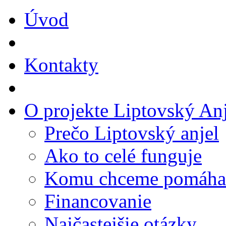
Úvod
Kontakty
O projekte Liptovský Anj
Prečo Liptovský anjel
Ako to celé funguje
Komu chceme pomáha
Financovanie
Najčastejšie otázky