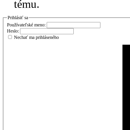
tému.
Prihlásiť sa
Používateľské meno:
Heslo:
Nechať ma prihláseného