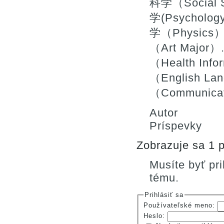
科学（Social 
学(Psycholog
学（Physics）
（Art Majo
（Health In
（English La
（Communica
Autor
Príspevky
Zobrazuje sa 1 p
Musíte byť pr
tému.
Prihlásiť sa
Používateľské meno:
Heslo: