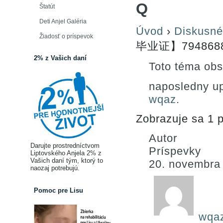
Q
Štatút
Deti Anjel Galéria
Úvod
›
Diskusné
Žiadosť o príspevok
毕业证】794868
2% z Vašich daní
Toto téma obs
naposledny u
wqaz
.
Zobrazuje sa 1 p
Autor
Darujte prostredníctvom
Príspevky
Liptovského Anjela 2% z
Vašich daní tým, ktorý to
20. novembra
naozaj potrebujú.
Pomoc pre Lisu
wqa