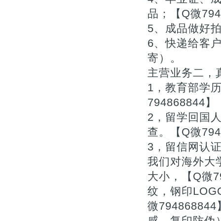
品；【Q微794
5、成品做好拍
6、快递给客户
寄）。
主营业务二，真
1，教育部学
794868844】
2，留学回国
查。【Q微794
3，留信网认
我们对海外大
大小，【Q微7
纹，钢印LOG
微794868
感，复印防伪