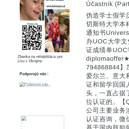
Účastník (Part
伪造学士假学历
切斯特大学本科
通知书Univers
办UOC大学文
证成绩单UOC学位证
Zbierka na rehabilitáciu pre
diplomao
Lisu z Ukrajiny
7948688
Podporujú nás :
爱尔兰、意大
证和留学回国
头，一直占据
位认证的。【Q微
公司主要业务涉
认证咨询，微信
基于国内鼓励