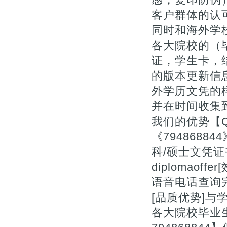
客户群体的认
同时和海外学
各大院校的（毕
证，学生卡，
的版本更新信息
外学历文凭的
并在时间收集
我们的优势【Q微
《794868
科/硕士文凭证书补办
diplomao
语音电话查询完
[品质优势]与
各大院校毕业