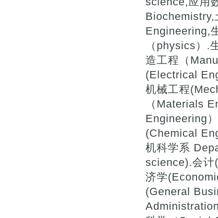
science,应用
Biochemistry
Engineerin
（physics）.
造工程（Manufa
(Electrical 
机械工程(Mecha
（Materials 
Engineerin
(Chemical
机科学系 Depart
science).会计(
济学(Economi
(General Bu
Administrat