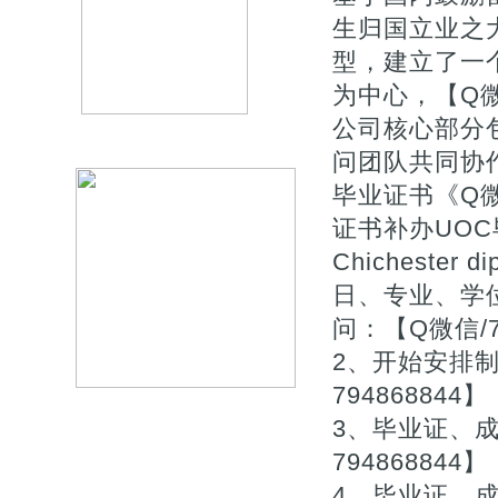
生归国立业之
型，建立了一
为中心，【Q微7
公司核心部分
问团队共同协作
毕业证书《Q微
证书补办UOC毕
Chicheste
日、专业、学
问：【Q微信/
2、开始安排
794868844】
3、毕业证、
794868844】
4、毕业证、