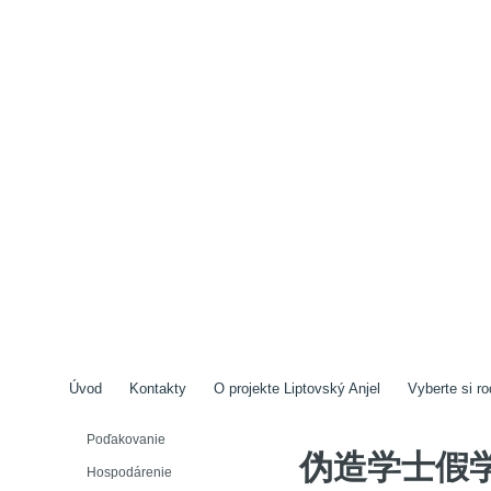
Úvod
Kontakty
O projekte Liptovský Anjel
Vyberte si ro
Poďakovanie
伪造学士假学历
Hospodárenie