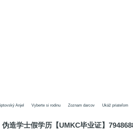
iptovský Anjel
Vyberte si rodinu
Zoznam darcov
Ukáž priateľom
伪造学士假学历【UMKC毕业证】794868