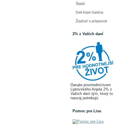
Štatút
Deti Anjel Galéria
Žiadosť o príspevok
2% z Vašich daní
Darujte prostredníctvom
Liptovského Anjela 2% z
Vašich daní tým, ktorý to
naozaj potrebujú.
Pomoc pre Lisu