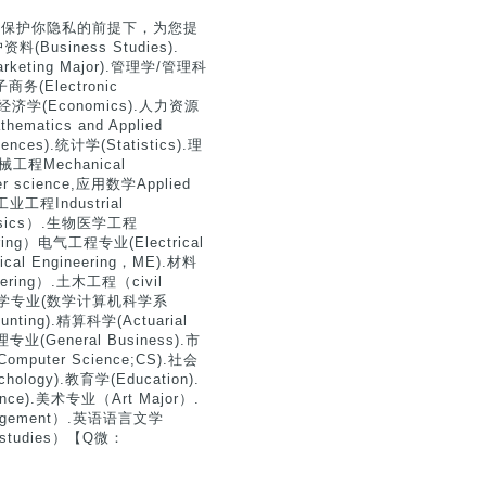
）
分保护你隐私的前提下，为您提
siness Studies).
Marketing Major).管理学/管理科
子商务(Electronic
).经济学(Economics).人力资源
matics and Applied
nces).统计学(Statistics).理
机械工程Mechanical
er science,应用数学Applied
,工业工程Industrial
hysics）.生物医学工程
ering）电气工程专业(Electrical
ical Engineering，ME).材料
neering）.土木工程（civil
和计算机科学专业(数学计算机科学系
ounting).精算科学(Actuarial
理专业(General Business).市
Computer Science;CS).社会
ology).教育学(Education).
ence).美术专业（Art Major）.
anagement）.英语语言文学
n studies）【Q微：