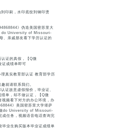
防伪到印刷，水印底纹到钢印烫
868844》伪造美国密苏里大
sity of Missouri-
需先给父母、亲戚朋友看下学历认证的
历认证的真假，【Q微
毕业证成绩单即可
】办理真实教育部认证 教育部学历
兴趣就请联系我们。
育部认证故意虚假报价，毕业证、
成绩单，却不做认证，【Q微
或者视频看下对方的办公环境，办
68844》美国密苏里大学堪萨
rsity of Missouri-
定的时间内完成任务，视频语音电话查询完
院校毕业生购买版本毕业证成绩单