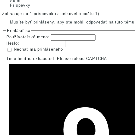
Autor
Príspevky
Zobrazuje sa 1 príspevok (z celkového počtu 1)
Musíte byť prihlásený, aby ste mohli odpovedať na túto tému
Prihlásiť sa
Používateľské meno:
Heslo:
Nechať ma prihláseného
Time limit is exhausted. Please reload CAPTCHA.