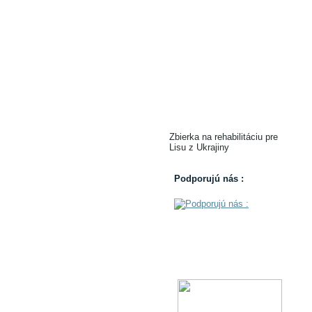
Zbierka na rehabilitáciu pre
Lisu z Ukrajiny
Podporujú nás :