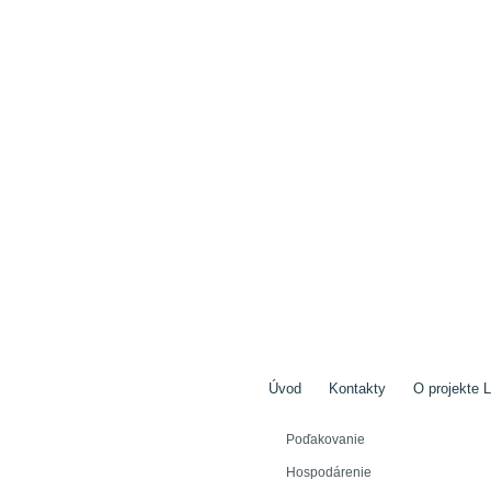
Úvod
Kontakty
O projekte L
Poďakovanie
Hospodárenie