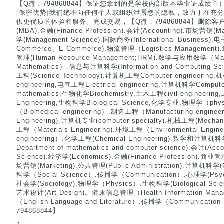
【Q微：794868844】保证您拿到的是学校内部版本毕业证成绩单
[保密优势]我们绝不向任何个人或组织泄露您的隐私，致力于在充
供更优质的体验和服务。完成交易，【Q微：794868844】删除客户资料(Bu
(MBA).金融(Finance Profession).会计(Accounting).市场营销(
学(Management Science).国际商务(International Business).电
Commerce、E-Commerce).物流管理（Logistics Management
管理(Human Resource Management;HRM).数学与应用数学（Mathe
Mathematics）.信息与计算科学(Information and Computing Scie
工科(Science Technology).计算机工程Computer engineering,
engineering,电气工程Electrical engineering,计算机科学Comput
mathematics,生物化学Biochemistry,土木工程civil engineering
Engineering,生物科学Biological Science,化学专业,物理学（p
（Biomedical engineering）.制造工程（Manufacturing engine
Engineering).计算机专业(computer specialty).机械工程(Mechan
工程（Materials Engineering).环境工程（Environmental Engi
engineering）.化学工程(Chemical Engineering).数学
Department of mathematics and computer science).会计(Acc
Science).经济学(Economics).金融(Finance Profession).商业管
场营销(Marketing).公共管理(Public Administration).计算机科学(
科学（Social Science）.传播学（Communication）.心理学(Psych
社会学(Sociology).物理学（Physics）.生物科学(Biological Sci
艺术设计(Art Design)。健康信息管理（Health Information M
（English Language and Literature）.传播学（Communicatio
794868844】