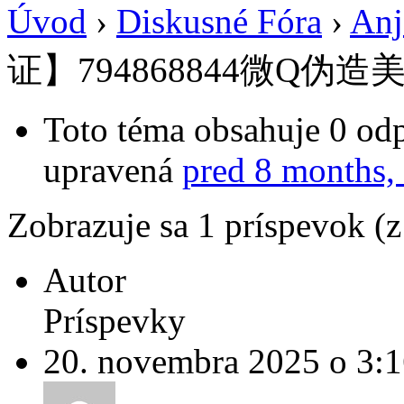
Úvod
›
Diskusné Fóra
›
Anj
证】794868844微Q伪造
Toto téma obsahuje 0 odp
upravená
pred 8 months,
Zobrazuje sa 1 príspevok (
Autor
Príspevky
20. novembra 2025 o 3: