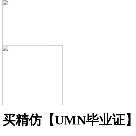
买精仿【UMN毕业证】7