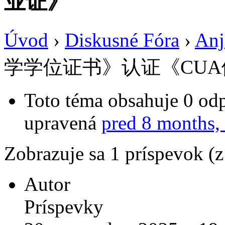
业证》
Úvod
›
Diskusné Fóra
›
Anj
学学位证书》认证《CU
Toto téma obsahuje 0 odp
upravená
pred 8 months,
Zobrazuje sa 1 príspevok (
Autor
Príspevky