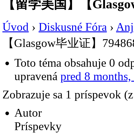
【留学美国】【Glasgow
Úvod
›
Diskusné Fóra
›
Anj
【Glasgow毕业证】79486
Toto téma obsahuje 0 odp
upravená
pred 8 months,
Zobrazuje sa 1 príspevok (
Autor
Príspevky