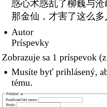
惑心术惑乱了柳巍与沧
那金仙，才害了这么多
Autor
Príspevky
Zobrazuje sa 1 príspevok (
Musíte byť prihlásený, a
tému.
Prihlásiť sa
Používateľské meno:
Heslo: