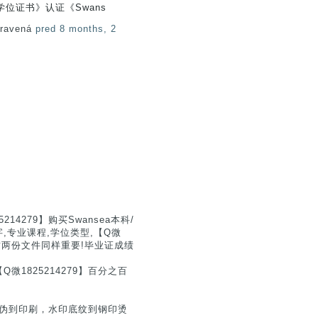
位证书》认证《Swans
pravená
pred 8 months, 2
279】购买Swansea本科/
专业课程,学位类型,【Q微
.这两份文件同样重要!毕业证成绩
1825214279】百分之百
从防伪到印刷，水印底纹到钢印烫