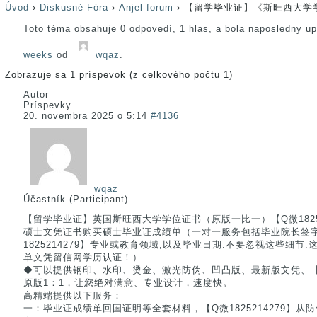
Úvod
›
Diskusné Fóra
›
Anjel forum
›
【留学毕业证】《斯旺西大学学
Toto téma obsahuje 0 odpovedí, 1 hlas, a bola naposledny u
weeks
od
wqaz
.
Zobrazuje sa 1 príspevok (z celkového počtu 1)
Autor
Príspevky
20. novembra 2025 o 5:14
#4136
wqaz
Účastník (Participant)
【留学毕业证】英国斯旺西大学学位证书（原版一比一）【Q微1825214
硕士文凭证书购买硕士毕业证成绩单（一对一服务包括毕业院长签字,
1825214279】专业或教育领域,以及毕业日期.不要忽视这些细节
单文凭留信网学历认证！）
◆可以提供钢印、水印、烫金、激光防伪、凹凸版、最新版文凭、【Q微
原版1：1，让您绝对满意、专业设计，速度快。
高精端提供以下服务：
一：毕业证成绩单回国证明等全套材料，【Q微1825214279】