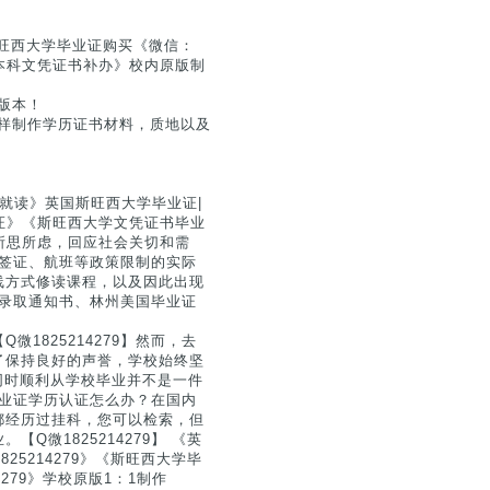
旺西大学毕业证购买《微信：
学本科文凭证书补办》校内原版制
的版本！
用同样制作学历证书材料，质地以及
就读》英国斯旺西大学毕业证|
业证》《斯旺西大学文凭证书毕业
员所思所虑，回应社会关切和需
境、签证、航班等政策限制的实际
线方式修读课程，以及因此出现
间以录取通知书、林州美国毕业证
1825214279】然而，去
了保持良好的声誉，学校始终坚
要同时顺利从学校毕业并不是一件
到毕业证学历认证怎么办？在国内
都经历过挂科，您可以检索，但
微1825214279】 《英
5214279》《斯旺西大学毕
279》学校原版1：1制作