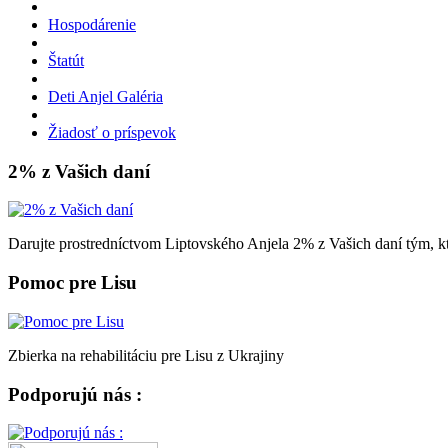
Hospodárenie
Štatút
Deti Anjel Galéria
Žiadosť o príspevok
2% z Vašich daní
Darujte prostredníctvom Liptovského Anjela 2% z Vašich daní tým, kt
Pomoc pre Lisu
Zbierka na rehabilitáciu pre Lisu z Ukrajiny
Podporujú nás :