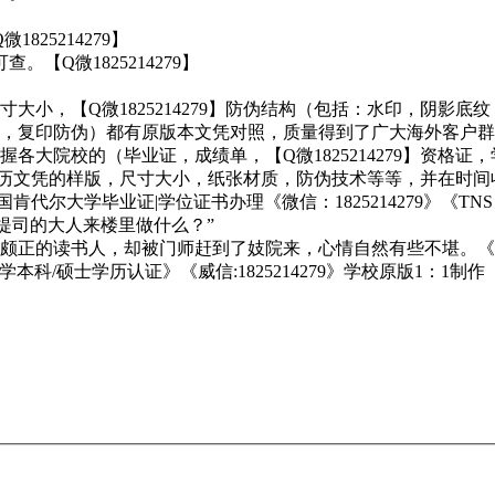
25214279】
【Q微1825214279】
小，【Q微1825214279】防伪结构（包括：水印，阴影底纹
，温感，复印防伪）都有原版本文凭对照，质量得到了广大海外客户
各大院校的（毕业证，成绩单，【Q微1825214279】资格
海外学历文凭的样版，尺寸大小，纸张材质，防伪技术等等，并在时
美国肯代尔大学毕业证|学位证书办理《微信：1825214279》
着范提司的大人来楼里做什么？”
颇正的读书人，却被门师赶到了妓院来，心情自然有些不堪。《
学本科/硕士学历认证》《威信:1825214279》学校原版1：1制作