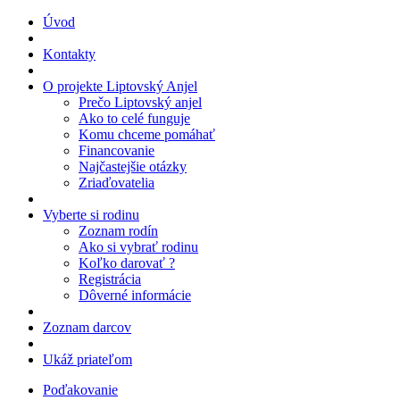
Úvod
Kontakty
O projekte Liptovský Anjel
Prečo Liptovský anjel
Ako to celé funguje
Komu chceme pomáhať
Financovanie
Najčastejšie otázky
Zriaďovatelia
Vyberte si rodinu
Zoznam rodín
Ako si vybrať rodinu
Koľko darovať ?
Registrácia
Dôverné informácie
Zoznam darcov
Ukáž priateľom
Poďakovanie