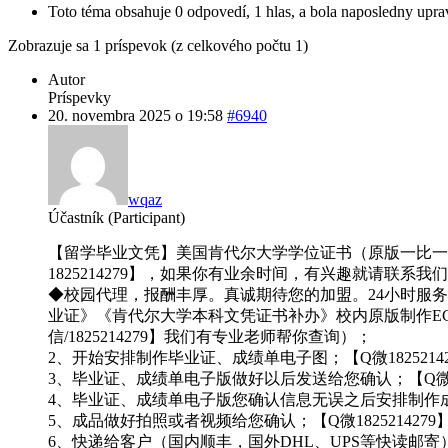
Toto téma obsahuje 0 odpovedí, 1 hlas, a bola naposledny upr
Zobrazuje sa 1 príspevok (z celkového počtu 1)
Autor
Príspevky
20. novembra 2025 o 19:58
#6940
wqaz
Účastník (Participant)
【留学毕业文凭】美国肯代尔大学学位证书（原版一比一）【
1825214279】，如果你有业余时间，有兴趣就请联系我们
◆校园代理，报酬丰厚。真诚期待您的加盟。24小时服务为
业证》《肯代尔大学本科文凭证书补办》校内原版制作E
信/1825214279】我们有专业老师帮你查询）；
2、开始安排制作毕业证、成绩单电子图；【Q微18252142
3、毕业证、成绩单电子版做好以后发送给您确认；【Q微182
4、毕业证、成绩单电子版您确认信息无误之后安排制作成品；
5、成品做好拍照或者视频给您确认；【Q微1825214279
6、快递给客户（国内顺丰，国外DHL、UPS等快读邮寄