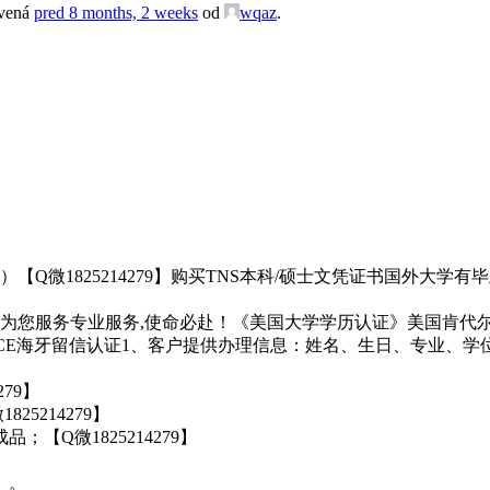
avená
pred 8 months, 2 weeks
od
wqaz
.
Q微1825214279】购买TNS本科/硕士文凭证书国外大学
您服务专业服务,使命必赴！《美国大学学历认证》美国肯代尔大学毕
CE海牙留信认证1、客户提供办理信息：姓名、生日、专业、学
79】
5214279】
【Q微1825214279】
】
）。