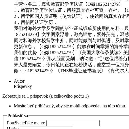
主营业务二，真实教育部学历认证【Q微1825214279】
1，教育部学历学位认证，留服真实存档可查，存档。【Q微18
2，留学回国人员证明（使馆认证），使馆网站真实存档可查。
3，留信网认证学历，
我们对海外大学及学院的毕业证成绩单所使用的材料，尺寸大
1825214279】文字图案浮雕，激光镭射，紫外荧光
同时和海外学校留学中介，同时能做到与时俱进，及时掌握
更新信息，【Q微1825214279】能够在时间掌握的
我们的优势【Q微1825214279】《美国大学保录就读》
信:1825214279》那人脸面受削，讷讷道：“那这位跟
来人是史阐立，今日范闲正在轻松快活，他堂堂一位持身
微：：1825214279》《TNS毕业证证书新版》《肯代尔大
Autor
Príspevky
Zobrazuje sa 1 príspevok (z celkového počtu 1)
Musíte byť prihlásený, aby ste mohli odpovedať na túto tému.
Prihlásiť sa
Používateľské meno:
Heslo: