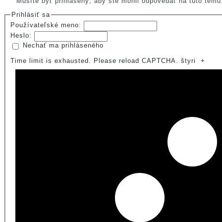
Musíte byť prihlásený, aby ste mohli odpovedať na túto tému
Prihlásiť sa
Používateľské meno:
Heslo:
Nechať ma prihláseného
Time limit is exhausted. Please reload CAPTCHA.
štyri
+