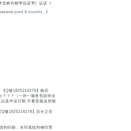
学北岭分校学位证书》认证《
pravená
pred 8 months, 2
微1825214279】购买
么办？？？（一对一服务包括毕业
领域,以及毕业日期.不要忽视这些细
1825214279】百分之百
从防伪到印刷，水印底纹到钢印烫