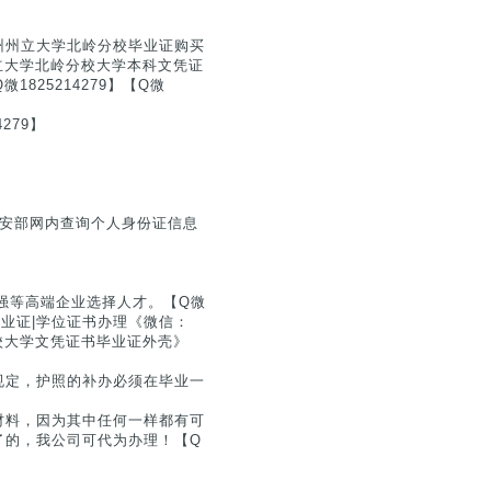
州州立大学北岭分校毕业证购买
州州立大学北岭分校大学本科文凭证
825214279】【Q微
279】
公安部网内查询个人身份证信息
0强等高端企业选择人才。【Q微
毕业证|学位证书办理《微信：
岭分校大学文凭证书毕业证外壳》
规定，护照的补办必须在毕业一
材料，因为其中任何一样都有可
了的，我公司可代为办理！【Q