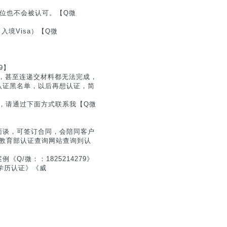
位也不会被认可。【Q微
入境Visa）【Q微
】
9】
，甚至连递交材料都无法完成，
认证黑名单，以后再想认证，简
息，请通过下面方式联系我【Q微
面谈，可签订合同，会陪同客户
户在教育部认证查询网站查询到认
/微：：1825214279》
学历认证》《威