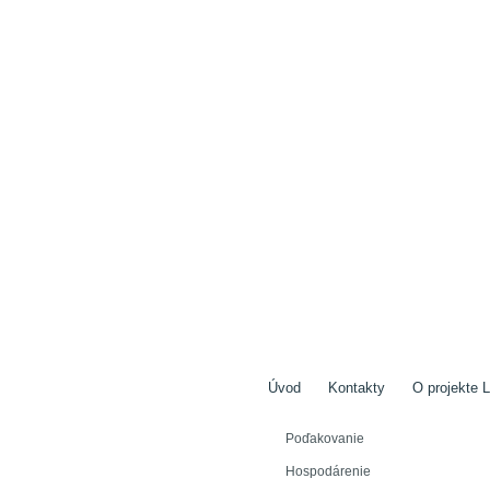
Úvod
Kontakty
O projekte L
Poďakovanie
Hospodárenie