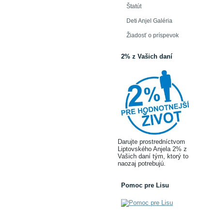
Štatút
Deti Anjel Galéria
Žiadosť o príspevok
2% z Vašich daní
Darujte prostredníctvom
Liptovského Anjela 2% z
Vašich daní tým, ktorý to
naozaj potrebujú.
Pomoc pre Lisu