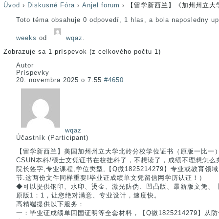
Úvod
›
Diskusné Fóra
›
Anjel forum
›
【留学新西兰】《加州州立大
Toto téma obsahuje 0 odpovedí, 1 hlas, a bola naposledny u
weeks
od
wqaz
.
Zobrazuje sa 1 príspevok (z celkového počtu 1)
Autor
Príspevky
20. novembra 2025 o 7:55
#4650
wqaz
Účastník (Participant)
【留学新西兰】美国加州州立大学北岭分校学位证书（原版一比一）【Q
CSUN本科/硕士文凭证书在校挂科了，不想读了，成绩不理想怎
院长签字,专业课程,学位类型,【Q微1825214279】专业或教育
节.这两份文件同样重要!毕业证成绩单文凭留信网学历认证！）
◆可以提供钢印、水印、烫金、激光防伪、凹凸版、最新版文凭、【Q微
原版1：1，让您绝对满意、专业设计，速度快。
高精端提供以下服务：
一：毕业证成绩单回国证明等全套材料，【Q微1825214279】