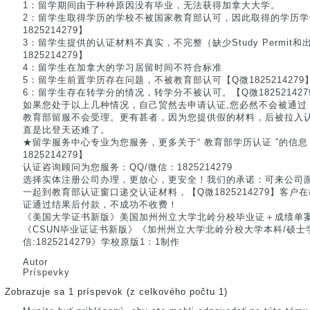
1：留学期间由于种种原因没有毕业，无法获得加拿大大学。
2：留学生取得学历的学校不被国家教育部认可，因此取得的学历学
1825214279】
3：留学生提供的认证材料不真实，不完整（缺少Study Permit和出
1825214279】
4：留学生在加拿大的学习居留时间不符合标准
5：留学生前置学历存在问题，不被教育部认可【Q微1825214279
6：留学生存在转学分的情况，转学分不被认可。【Q微182521427
如果您处于以上几种情况，自己贸然去申请认证,您必然不会被通过
教育部留服不会受理。更有甚者，因为您提供假的材料，后被拉入
直是比登天还难了。
★留学服务中心专业为您服务，更多关于“ 教育部学历认证 ”的信
1825214279】
认证咨询顾问为您服务：QQ/微信：1825214279
选择实体注册公司办理，更放心，更安全！我们的承诺：可来公司
一起到教育部认证窗口递交认证材料，【Q微1825214279】客
证通过结果后付款，不成功不收费！
《美国大学证书新版》美国加州州立大学北岭分校毕业证＋成绩单案例《Q
《CSUN毕业证证书新版》《加州州立大学北岭分校大学本科/硕士
信:1825214279》学校原版1：1制作
Autor
Príspevky
Zobrazuje sa 1 príspevok (z celkového počtu 1)