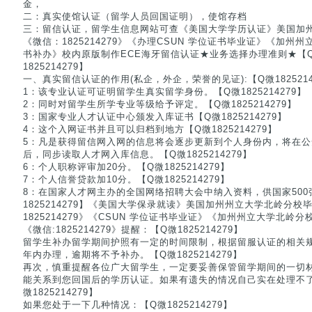
金，
二：真实使馆认证（留学人员回国证明），使馆存档
三：留信认证，留学生信息网站可查《美国大学学历认证》美国加
《微信：1825214279》《办理CSUN 学位证书毕业证》《加
书补办》校内原版制作ECE海牙留信认证★业务选择办理准则★【Q微1
1825214279】
一、真实留信认证的作用(私企，外企，荣誉的见证):【Q微1825214
1：该专业认证可证明留学生真实留学身份。【Q微1825214279】
2：同时对留学生所学专业等级给予评定。【Q微1825214279】
3：国家专业人才认证中心颁发入库证书【Q微1825214279】
4：这个入网证书并且可以归档到地方【Q微1825214279】
5：凡是获得留信网入网的信息将会逐步更新到个人身份内，将在
后，同步读取人才网入库信息。【Q微1825214279】
6：个人职称评审加20分。【Q微1825214279】
7：个人信誉贷款加10分。【Q微1825214279】
8：在国家人才网主办的全国网络招聘大会中纳入资料，供国家50
1825214279】《美国大学保录就读》美国加州州立大学北岭分校
1825214279》《CSUN 学位证书毕业证》《加州州立大学北
《微信:1825214279》提醒：【Q微1825214279】
留学生补办留学期间护照有一定的时间限制，根据留服认证的相关
年内办理，逾期将不予补办。【Q微1825214279】
再次，慎重提醒各位广大留学生，一定要妥善保管留学期间的一切
能关系到您回国后的学历认证。如果有遗失的情况自己实在处理不
微1825214279】
如果您处于一下几种情况：【Q微1825214279】