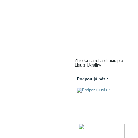
Zbierka na rehabilitáciu pre
Lisu z Ukrajiny
Podporujú nás :